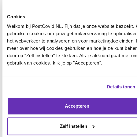
Login
of
registreer
om te reageren
Cookies
Welkom bij PostCovid NL. Fijn dat je onze website bezoekt. 
Spn
1 maand geleden
gebruiken cookies om jouw gebruikerservaring te optimaliser
Ha Els, bedankt.
het webverkeer te analyseren en voor marketingdoeleinden.
meer over hoe wij cookies gebruiken en hoe je ze kunt behe
Zie svp ook mijn berichtje, net geplaatst
door op "Zelf instellen" te klikken. Als je akkoord gaat met on
gebruik van cookies, klik je op "Accepteren".
HERSTEL> DYSAUTONOMIE
ER IS EEN GOEDE PATIENTENVOORLICHTINGSWEBSITE NU:
Details tonen
WWW.RUIMTEVOORHERSTEL.NL
Zeg het voort!
Accepteren
Groet,
Zelf instellen
Janneke