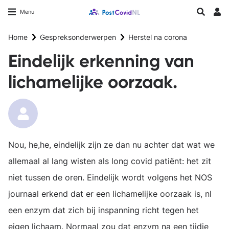
Overslaan
Longfonds homepage
Zoeken
Menu
en
Inlo
naar
Home
Gespreksonderwerpen
Herstel na corona
de
inhoud
Eindelijk erkenning van
gaan
lichamelijke oorzaak.
Nou, he,he, eindelijk zijn ze dan nu achter dat wat we
allemaal al lang wisten als long covid patiënt: het zit
niet tussen de oren. Eindelijk wordt volgens het NOS
journaal erkend dat er een lichamelijke oorzaak is, nl
een enzym dat zich bij inspanning richt tegen het
eigen lichaam. Normaal zou dat enzym na een tijdje