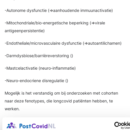
-Autonome dysfunctie (=>aanhoudende immuunactivatie)
-Mitochondriale/bio-energetische beperking (=>virale
antigeenpersistentie)
-Endotheliale/microvasculaire dysfunctie (=>autoantilichamen)
-Darmdysbiose/barrièreverstoring ()
-Mastcelactivatie (neuro-inflammatie)
-Neuro-endocriene disregulatie ()
Mogelijk is het verstandig om bij onderzoeken met cohorten
naar deze fenotypes, die longcovid patiënten hebben, te
werken.
https://www.frontiersin.org/journals/medicine/articles/10.3389/