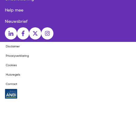
Help mee
Nieuwsbrief
Social media links
LinkedIn
Facebook
X
Instagram
Disclaimer
Privacyverklaring
Cookies
Huisregels
Contact
ANBI