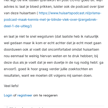
Het legt de link tussen ijzertekort en post COVID goed uit.
Mijn
advies is: laat je bloed prikken, luister ook de podcast over ijzer
van deze huisartsen (
https://www.huisartspodcast.nl/prisma-
podcast-maak-kennis-met-je-blinde-vlek-over-ijzergebrek-
deel-1-de-uitleg/)
en laat je niet te snel wegsturen (dat laatste heb ik natuurlijk
wel gedaan maar ik kom er echt achter dat je echt moet gaan
doorduwen ook al voelt dat oncomfortabel omdat huisartsen
nou eenmaal te weinig hiervan weten en te druk hebben; bij
deze dus als je voelt dat je een duwtje in de rug nodig hebt: ga
ervoor!).
goed ik hoor graag verder jullie zoektochten en
resultaten, want we moeten dit volgens mij samen doen.
Veel liefs!
Login
of
registreer
om te reageren