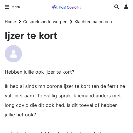
Overslaan
Longfonds homepage
Zoeken
Menu
en
Inlo
naar
Home
Gespreksonderwerpen
Klachten na corona
de
inhoud
Ijzer te kort
gaan
Hebben jullie ook ijzer te kort?
Ik heb al sinds mn corona ijzer te kort (en de ferritine
vult niet aan). Toevallig sprak ik iemand anders met
long covid die dit ook had. Is dit toeval of hebben
jullie het ook?