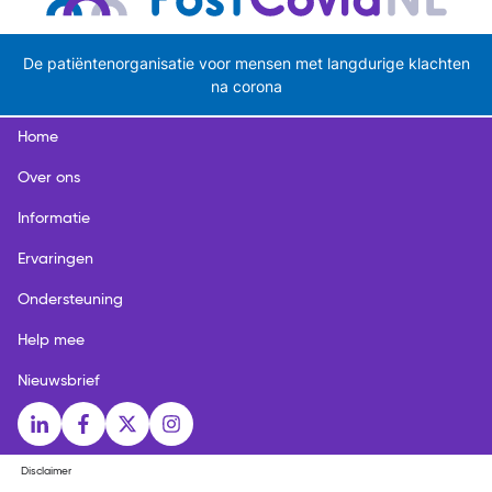
De patiëntenorganisatie voor mensen met langdurige klachten
na corona
Home
Over ons
Informatie
Ervaringen
Ondersteuning
Help mee
Nieuwsbrief
Social media links
LinkedIn
Facebook
X
Instagram
Disclaimer