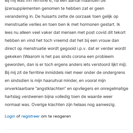
Bij mij was mn ferritine 6, na een aantal maanden de
ijzersupplementen genomen te hebben zat er geen
verandering in. De huisarts zette de oorzaak toen gelijk op
menstruatie verlies en toen ben ik met hormonen gestart. Ik
lees nu alleen veel vaker dat mensen met post covid dit tekort
hebben en vind het toch vreemd dat het bij een vrouw dan
direct op menstruatie wordt gegooid i.p.v. dat er verder wordt
gekeken (Waarom is het pas sinds corona een probleem
geworden, dan is er toch ergens anders iets verstoord lijkt mij).
Bij mij zit de ferritine inmiddels niet meer onder de ondergrens
en sindsdien is mijn haaruitval minder, en vooral mijn
onverklaarbare “angstklachten” en opvliegers en onregelmatige
hartslag verdwenen bijna volledig toen de waarde weer
normaal was. Overige klachten zijn helaas nog aanwezig.
Login
of
registreer
om te reageren