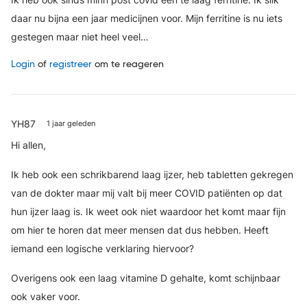
Ik heb ook sinds minn post covid een te laag ferritine. Ik slik
daar nu bijna een jaar medicijnen voor. Mijn ferritine is nu iets
gestegen maar niet heel veel…
Login
of
registreer
om te reageren
YH87
1 jaar geleden
Hi allen,
Ik heb ook een schrikbarend laag ijzer, heb tabletten gekregen
van de dokter maar mij valt bij meer COVID patiënten op dat
hun ijzer laag is. Ik weet ook niet waardoor het komt maar fijn
om hier te horen dat meer mensen dat dus hebben. Heeft
iemand een logische verklaring hiervoor?
Overigens ook een laag vitamine D gehalte, komt schijnbaar
ook vaker voor.