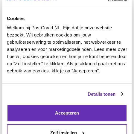
guide.pdf
Cookies
Welkom bij PostCovid NL. Fijn dat je onze website
Je bent nog niet ingelogd.
Log in
om te kunnen
bezoekt. Wij gebruiken cookies om jouw
reageren.
gebruikerservaring te optimaliseren, het webverkeer te
analyseren en voor marketingdoeleinden. Lees meer over
hoe wij cookies gebruiken en hoe je ze kunt beheren door
op "Zelf instellen" te klikken. Als je akkoord gaat met ons
gebruik van cookies, klik je op "Accepteren".
Details tonen
Help ons helpen
Er moet meer perspectief komen voor
Accepteren
mensen met post-covid. Jouw steun is hard
nodig! Steun ons belangrijke werk en help ons
Zelf instellen