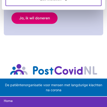
helpen!
Ja, ik wil doneren
De patiëntenorganisatie voor mensen met langdurige klachten
na corona
Home