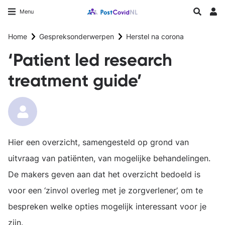
Overslaan
Longfonds homepage
Zoeken
Menu
en
Inlo
naar
Home
Gespreksonderwerpen
Herstel na corona
de
inhoud
‘Patient led research
gaan
treatment guide’
Hier een overzicht, samengesteld op grond van
uitvraag van patiënten, van mogelijke behandelingen.
De makers geven aan dat het overzicht bedoeld is
voor een ‘zinvol overleg met je zorgverlener’, om te
bespreken welke opties mogelijk interessant voor je
zijn.