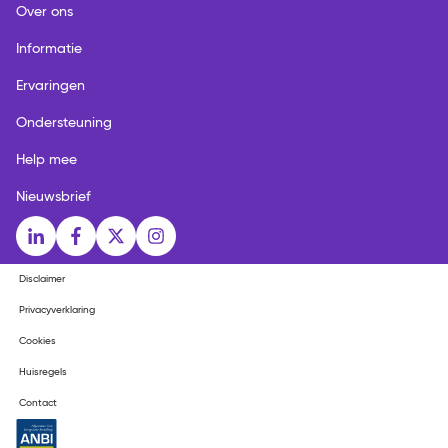
Over ons
Informatie
Ervaringen
Ondersteuning
Help mee
Nieuwsbrief
Social media links
LinkedIn
Facebook
X
Instagram
Disclaimer
Privacyverklaring
Cookies
Huisregels
Contact