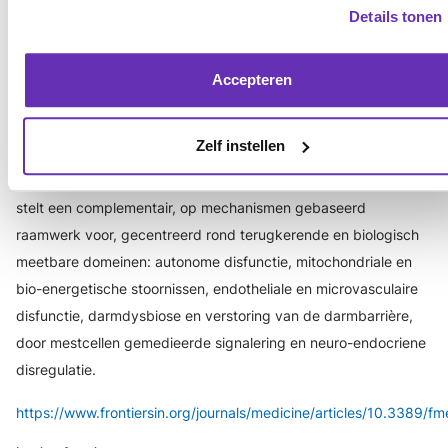
Details tonen
vergelijkbare klinische presentatie niet noodzakelijkerwijs een
gedeelde onderliggende pathofysiologie. Therapeutische
cohorten die uitsluitend worden gedefinieerd door
Accepteren
symptoomclusters kunnen daarom biologisch verschillende
mechanismen combineren, waardoor de effecten van de
Zelf instellen
behandeling mogelijk worden afgezwakt en de interpretatie
van interventionele studies wordt bemoeilijkt. Dit manuscript
stelt een complementair, op mechanismen gebaseerd
raamwerk voor, gecentreerd rond terugkerende en biologisch
meetbare domeinen: autonome disfunctie, mitochondriale en
bio-energetische stoornissen, endotheliale en microvasculaire
disfunctie, darmdysbiose en verstoring van de darmbarrière,
door mestcellen gemedieerde signalering en neuro-endocriene
disregulatie.
https://www.frontiersin.org/journals/medicine/articles/10.3389/