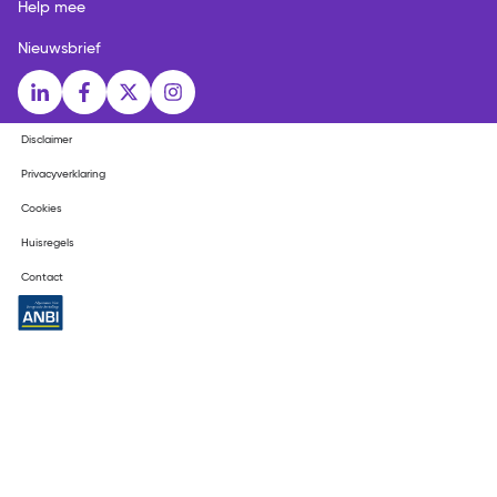
Help mee
Nieuwsbrief
Social media links
LinkedIn
Facebook
X
Instagram
Disclaimer
Privacyverklaring
Cookies
Huisregels
Contact
ANBI