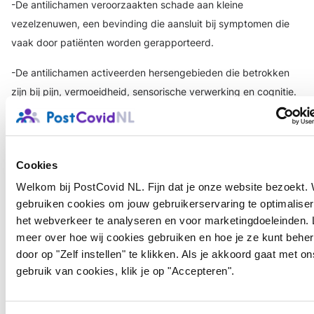
-De antilichamen veroorzaakten schade aan kleine
vezelzenuwen, een bevinding die aansluit bij symptomen die
vaak door patiënten worden gerapporteerd.
-De antilichamen activeerden hersengebieden die betrokken
zijn bij pijn, vermoeidheid, sensorische verwerking en cognitie.
/2
Login
of
registreer
om te reageren
Cookies
Welkom bij PostCovid NL. Fijn dat je onze website bezoekt. 
gebruiken cookies om jouw gebruikerservaring te optimaliser
Els
1 maand geleden
het webverkeer te analyseren en voor marketingdoeleinden.
Long COVID wordt steeds meer erkend als een biologisch
meer over hoe wij cookies gebruiken en hoe je ze kunt behe
heterogene, multisysteemziekte met een grote variabiliteit in
door op "Zelf instellen" te klikken. Als je akkoord gaat met on
symptoomexpressie en respons op de behandeling. Hoewel
gebruik van cookies, klik je op "Accepteren".
fenotypering op basis van symptomen het beschrijvende en
epidemiologische inzicht heeft verbeterd, impliceert een