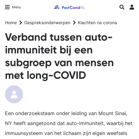
Overslaan
Longfonds homepage
Zoeken
Menu
en
Inlo
naar
Home
Gespreksonderwerpen
Klachten na corona
de
inhoud
Verband tussen auto-
gaan
immuniteit bij een
subgroep van mensen
met long-COVID
Een onderzoeksteam onder leiding van Mount Sinai,
NY heeft aangetoond dat auto-immuniteit, waarbij het
immuunsysteem van het lichaam zijn eigen weefsels