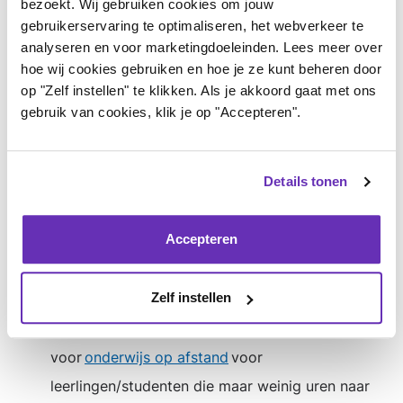
bezoekt. Wij gebruiken cookies om jouw
zieke kinderen in het onderwijs. Zij hebben
gebruikerservaring te optimaliseren, het webverkeer te
analyseren en voor marketingdoeleinden. Lees meer over
mensen die onderwijsondersteuning bieden aan
hoe wij cookies gebruiken en hoe je ze kunt beheren door
zieke leerlingen. Meer informatie hierover vind
op "Zelf instellen" te klikken. Als je akkoord gaat met ons
je
hier
.
gebruik van cookies, klik je op "Accepteren".
Stichting
Zorgeloos naar school
geeft op haar
Details tonen
website praktische tips om maatwerk op school
mogelijk te maken voor leerlingen en studenten
Accepteren
met een chronische ziekte. Zij hebben voor
leerkrachten in het basis- en voortgezet
Zelf instellen
onderwijs een
brochure
gemaakt met praktische
handvaten. Ook maken zij zich hard
voor
onderwijs op afstand
voor
leerlingen/studenten die maar weinig uren naar