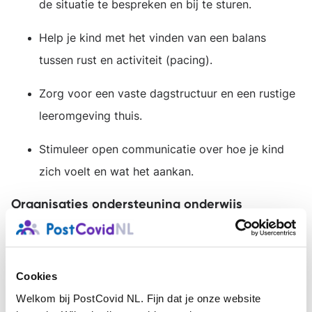
de situatie te bespreken en bij te sturen.
Help je kind met het vinden van een balans
tussen rust en activiteit (pacing).
Zorg voor een vaste dagstructuur en een rustige
leeromgeving thuis.
Stimuleer open communicatie over hoe je kind
zich voelt en wat het aankan.
Organisaties ondersteuning onderwijs
Hieronder vind je verschillende organisaties die zich
bezighouden met ondersteuning binnen het onderwijs
van leerlingen en hun ouders en studenten.
Cookies
Welkom bij PostCovid NL. Fijn dat je onze website
Netwerk Ziezon
richt zich op ondersteuning van