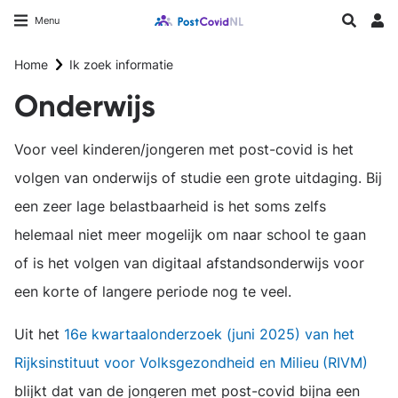
Overslaan
Longfonds homepage
Zoeken
Menu
en
Inlo
naar
Home
Ik zoek informatie
de
inhoud
Onderwijs
gaan
Voor veel kinderen/jongeren met post-covid is het
volgen van onderwijs of studie een grote uitdaging. Bij
een zeer lage belastbaarheid is het soms zelfs
helemaal niet meer mogelijk om naar school te gaan
of is het volgen van digitaal afstandsonderwijs voor
een korte of langere periode nog te veel.
Uit het
16e kwartaalonderzoek (juni 2025) van het
Rijksinstituut voor Volksgezondheid en Milieu
(RIVM)
blijkt dat van de jongeren met post-covid bijna een