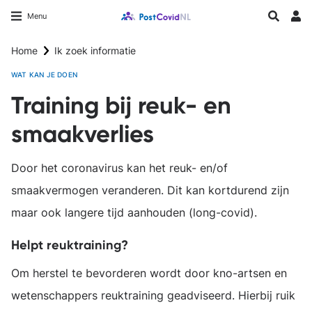
Overslaan
Longfonds homepage
Zoeken
Menu
en
Inlo
naar
Home
Ik zoek informatie
de
inhoud
WAT KAN JE DOEN
gaan
Training bij reuk- en
smaakverlies
Door het coronavirus kan het reuk- en/of
smaakvermogen veranderen. Dit kan kortdurend zijn
maar ook langere tijd aanhouden (long-covid).
Helpt reuktraining?
Om herstel te bevorderen wordt door kno-artsen en
wetenschappers reuktraining geadviseerd. Hierbij ruik