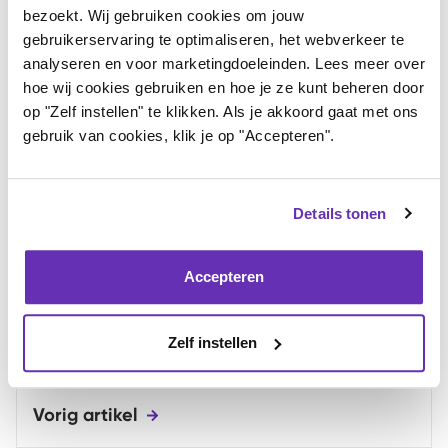
wordt stap voor stap uitgelegd wat je tegenkomt als
bezoekt. Wij gebruiken cookies om jouw
gebruikerservaring te optimaliseren, het webverkeer te
je voor het eerst te maken krijgt met een reuk- en
analyseren en voor marketingdoeleinden. Lees meer over
smaakproblemen.
hoe wij cookies gebruiken en hoe je ze kunt beheren door
op "Zelf instellen" te klikken. Als je akkoord gaat met ons
Of lees op
déze poster
meer over parosmie en
gebruik van cookies, klik je op "Accepteren".
fantosmie (een vervorming van geuren of het ruiken
van fantoomgeuren). Bijvoorbeeld over wat er precies
Details tonen
gebeurt in het reukorgaan en in de hersenen bij deze
stoornissen. Ook worden er op deze poster tips
Accepteren
gedeeld over hoe je hier het beste mee om kunt gaan
en hoe je ervoor kunt zorgen dat je toch kunt genieten
Zelf instellen
van eten en drinken.
Vorig artikel