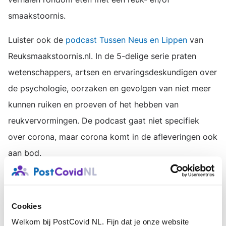
smaakstoornis.
Luister ook de
podcast Tussen Neus en Lippen
van
Reuksmaakstoornis.nl. In de 5-delige serie praten
wetenschappers, artsen en ervaringsdeskundigen over
de psychologie, oorzaken en gevolgen van niet meer
kunnen ruiken en proeven of het hebben van
reukvervormingen. De podcast gaat niet specifiek
over corona, maar corona komt in de afleveringen ook
aan bod.
Lees
hier
ook ervaringen van anderen met een
reukstoornis als gevolg van Covid-19.
Cookies
Bekijk
de poster van de reuksmaakstoornis.nl
, hierin
Welkom bij PostCovid NL. Fijn dat je onze website