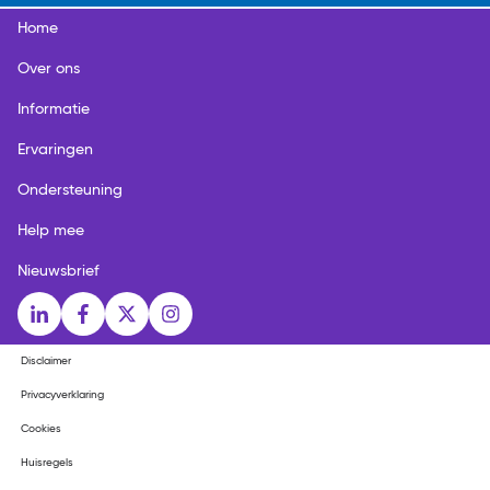
Home
Over ons
Informatie
Ervaringen
Ondersteuning
Help mee
Nieuwsbrief
Social media links
LinkedIn
Facebook
X
Instagram
Disclaimer
Privacyverklaring
Cookies
Huisregels