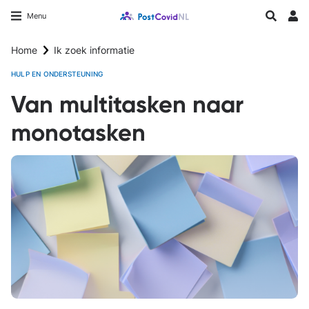
Overslaan
Longfonds homepage
Zoeken
Menu
en
Inlo
naar
Home
Ik zoek informatie
de
inhoud
HULP EN ONDERSTEUNING
gaan
Van multitasken naar
monotasken