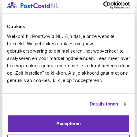
Schieten er andere dingen door je hoofd? Schrijf ze op
een lijstje in plaats van direct te switchen. Als je
Cookies
gedachten ergens veilig staan opgeschreven, kan je
Welkom bij PostCovid NL. Fijn dat je onze website
brein ze loslaten.
bezoekt. Wij gebruiken cookies om jouw
gebruikerservaring te optimaliseren, het webverkeer te
Kies kleine, haalbare stapjes
analyseren en voor marketingdoeleinden. Lees meer over
hoe wij cookies gebruiken en hoe je ze kunt beheren door
Maak grotere taken klein. In plaats van de ‘badkamer
op "Zelf instellen" te klikken. Als je akkoord gaat met ons
gebruik van cookies, klik je op "Accepteren".
schoonmaken’, kies je ‘toilet schoonmaken’. Door kleine
stapjes succesvol te maken, krijg je sneller een gevoel
van voldoening.
Details tonen
Plan bewuste pauzes
Accepteren
Dit is voor de meeste post-covidpatiënten dagelijkse