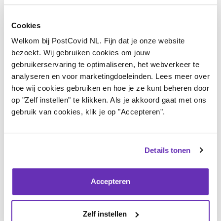
Daarin vroegen we onder andere voor het behoud van
Cookies
de expertisecentra, meerjarige financiering van zorg
Welkom bij PostCovid NL. Fijn dat je onze website
en onderzoek, en uitvoering van de eerder
bezoekt. Wij gebruiken cookies om jouw
aangenomen motie voor een brede PAIS-aanpak. Dit
gebruikerservaring te optimaliseren, het webverkeer te
amendement sluit aan op een aantal punten waarvoor
analyseren en voor marketingdoeleinden. Lees meer over
hoe wij cookies gebruiken en hoe je ze kunt beheren door
wij aandacht vroegen. Als PostCovid NL en Long
op "Zelf instellen" te klikken. Als je akkoord gaat met ons
Covid Nederland zijn we ontzettend blij dat onze stem
gebruik van cookies, klik je op "Accepteren".
gehoord is en dat dit voorstel er ligt. Tegelijk blijven
ook de andere punten uit onze brieven belangrijk. We
Details tonen
hopen dan ook met klem dat het ministerie deze blijft
meenemen in de verdere uitwerking, met oog voor alle
Accepteren
patiënten die nog altijd wachten op passende zorg,
ondersteuning en perspectief.
Zelf instellen