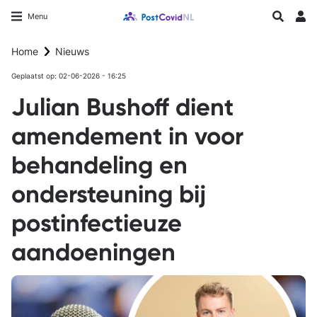
Overslaan
Longfonds homepage
Zoeken
Menu
en
Inlo
naar
Home
Nieuws
de
inhoud
Geplaatst op: 02-06-2026 - 16:25
gaan
Julian Bushoff dient
amendement in voor
behandeling en
ondersteuning bij
postinfectieuze
aandoeningen