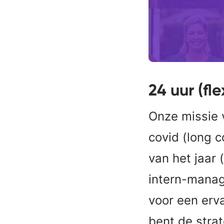
24 uur (fle
Onze missie 
covid (long c
van het jaar 
intern-manag
voor een erva
bent de stra