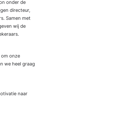
gon onder de
gen directeur,
ers. Samen met
geven wij de
ekeraars.
p om onze
en we heel graag
otivatie naar