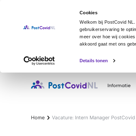
Cookies
Welkom bij PostCovid NL. 
gebruikerservaring te opt
meer over hoe wij cookies g
akkoord gaat met ons gebru
Details tonen
Overslaan
en
Informatie
naar
de
inhoud
gaan
Home
Vacature: Intern Manager PostCovid