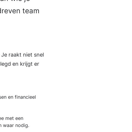
dreven team
Je raakt niet snel
egd en krijgt er
en en financieel
mee met een
n waar nodig.