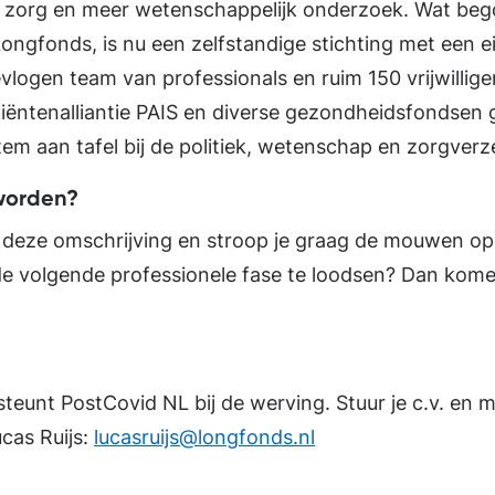
e zorg en meer wetenschappelijk onderzoek. Wat be
Longfonds, is nu een zelfstandige stichting met een ei
vlogen team van professionals en ruim 150 vrijwillig
tiëntenalliantie PAIS en diverse gezondheidsfondsen 
stem aan tafel bij de politiek, wetenschap en zorgverz
worden?
 in deze omschrijving en stroop je graag de mouwen o
de volgende professionele fase te loodsen? Dan kom
eunt PostCovid NL bij de werving. Stuur je c.v. en m
cas Ruijs:
lucasruijs@longfonds.nl