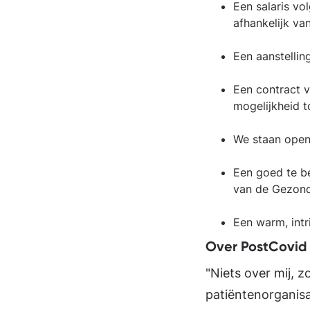
Een salaris vo
afhankelijk va
Een aanstellin
Een contract v
mogelijkheid t
We staan open
Een goed te be
van de Gezondh
Een warm, intr
Over PostCovid
"Niets over mij, z
patiëntenorganisa