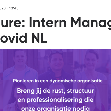
026 - 13:45
ure: Intern Mana
ovid NL