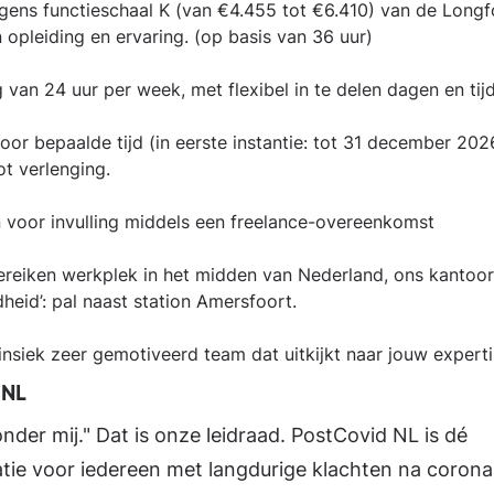
lgens functieschaal K (van €4.455 tot €6.410) van de Lon
n opleiding en ervaring. (op basis van 36 uur)
g van 24 uur per week, met flexibel in te delen dagen en ti
oor bepaalde tijd (in eerste instantie: tot 31 december 20
ot verlenging.
 voor invulling middels een freelance-overeenkomst
reiken werkplek in het midden van Nederland, ons kantoor v
eid’: pal naast station Amersfoort.
insiek zeer gemotiveerd team dat uitkijkt naar jouw experti
 NL
onder mij." Dat is onze leidraad. PostCovid NL is dé
tie voor iedereen met langdurige klachten na corona.