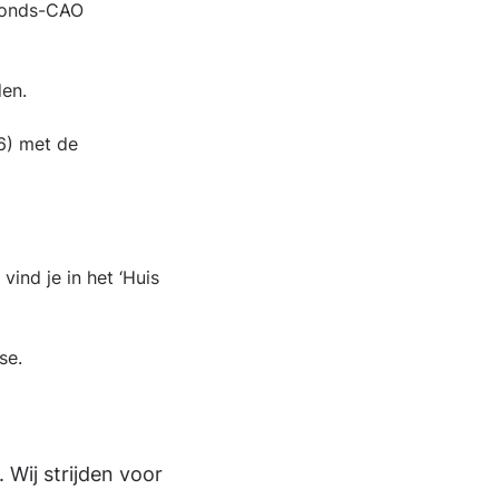
gfonds-CAO
jden.
26) met de
ind je in het ‘Huis
se.
 Wij strijden voor