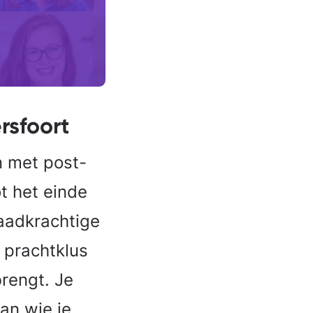
ersfoort
n met post-
ot het einde
daadkrachtige
 prachtklus
brengt. Je
an wie je