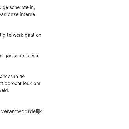
ige scherpte in,
 van onze interne
tig te werk gaat en
rganisatie is een
uances in de
et oprecht leuk om
veld.
n verantwoordelijk