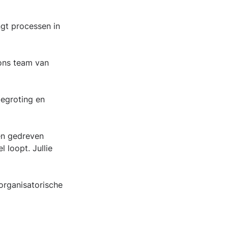
ngt processen in
 ons team van
begroting en
en gedreven
l loopt. Jullie
organisatorische