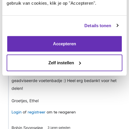
beschreven. Ik nam wel af en toe magnesium extra maar
gebruik van cookies, klik je op "Accepteren".
niet heel veel. Slapeloos van de pijn, vond ik vannacht dit
forum en heb gelijk 400 mg magnesium genomen en
Details tonen
zowaar… na een half uurtje of zo trok de pijn weg! Na een
aantal uur was het weer uitgewerkt, dus nog maar eens
400 mg genomen met extra vit D. En weer ging de pijn
Accepteren
weg! Las dat je door Corona (te) lage magnesiumwaarden
kunt oplopen. Weet niet hoeveel extra magnesium je veilig
Zelf instellen
bij kunt slikken, maar tot nu toe had ik het blijkbaar nodig…
mijn man is nu epsomzout voor me aan het halen voor het
geadviseerde voetenbadje :)
Heel erg bedankt voor het
delen!
Groetjes, Ethel
Login
of
registreer
om te reageren
Robin Sponselee
3 jaren geleden