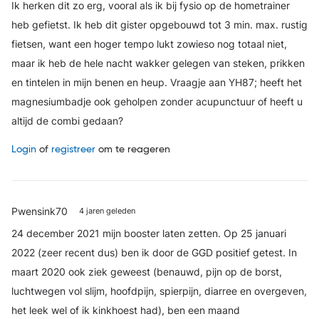
Ik herken dit zo erg, vooral als ik bij fysio op de hometrainer
heb gefietst. Ik heb dit gister opgebouwd tot 3 min. max. rustig
fietsen, want een hoger tempo lukt zowieso nog totaal niet,
maar ik heb de hele nacht wakker gelegen van steken, prikken
en tintelen in mijn benen en heup. Vraagje aan YH87; heeft het
magnesiumbadje ook geholpen zonder acupunctuur of heeft u
altijd de combi gedaan?
Login
of
registreer
om te reageren
Pwensink70
4 jaren geleden
24 december 2021 mijn booster laten zetten. Op 25 januari
2022 (zeer recent dus) ben ik door de GGD positief getest. In
maart 2020 ook ziek geweest (benauwd, pijn op de borst,
luchtwegen vol slijm, hoofdpijn, spierpijn, diarree en overgeven,
het leek wel of ik kinkhoest had), ben een maand