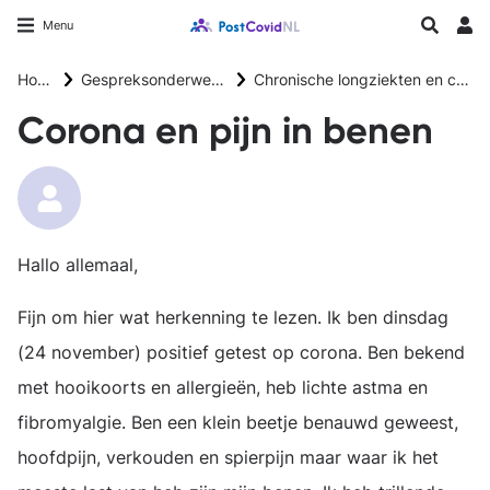
Overslaan
Longfonds homepage
Zoeken
Menu
en
Inlo
naar
Home
Gespreksonderwerpen
Chronische longziekten en corona
de
inhoud
Corona en pijn in benen
gaan
Hallo allemaal,
Fijn om hier wat herkenning te lezen. Ik ben dinsdag
(24 november) positief getest op corona. Ben bekend
met hooikoorts en allergieën, heb lichte astma en
fibromyalgie. Ben een klein beetje benauwd geweest,
hoofdpijn, verkouden en spierpijn maar waar ik het