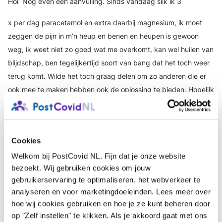
Hoi
Nog even een aanvulling. Sinds vandaag slik ik 3
x per dag paracetamol en extra daarbij magnesium, ik moet
zeggen de pijn in m’n heup en benen en heupen is gewoon
weg, ik weet niet zo goed wat me overkomt, kan wel huilen van
blijdschap, ben tegelijkertijd soort van bang dat het toch weer
terug komt. Wilde het toch graag delen om zo anderen die er
ook mee te maken hebben ook de oplossing te bieden. Hopelijk
is het een goed middel
Login
of
registreer
om te reageren
Cookies
Ethel
4 jaren geleden
Welkom bij PostCovid NL. Fijn dat je onze website
Hoi Klazien,
bezoekt. Wij gebruiken cookies om jouw
gebruikerservaring te optimaliseren, het webverkeer te
Bedankt voor de tip!!! Heb op dit moment Corona en kreeg
analyseren en voor marketingdoeleinden. Lees meer over
gisteren ineens enorm zere benen, knieholtes, kuiten,
hoe wij cookies gebruiken en hoe je ze kunt beheren door
ijskoude voeten: allemaal zoals hier door iedereen
op "Zelf instellen" te klikken. Als je akkoord gaat met ons