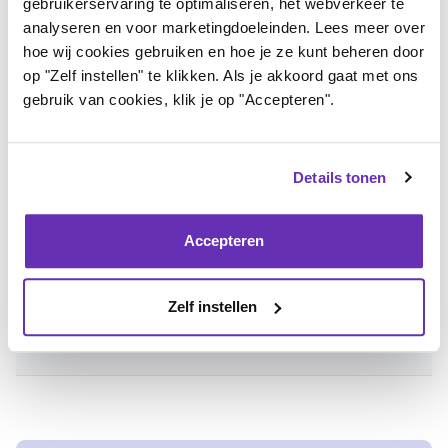
gebruikerservaring te optimaliseren, het webverkeer te
hier los van.
analyseren en voor marketingdoeleinden. Lees meer over
hoe wij cookies gebruiken en hoe je ze kunt beheren door
Er is geen andere manier om de ademspieren te trainen, het is
op "Zelf instellen" te klikken. Als je akkoord gaat met ons
de krachttraining voor je ademspieren.
gebruik van cookies, klik je op "Accepteren".
Bij zwakke ademspieren ervaar je meer benauwdheid bij
inspanning dus het is zeker een goede zaak om de spieren te
Details tonen
trainen. En de vermoeidheid die je ervaart daarna is normaal. Bij
duizeligheid even je techniek laten controleren door de fysio.
Accepteren
Met vriendelijke groet,
De Advieslijn
Zelf instellen
Login
of
registreer
om te reageren