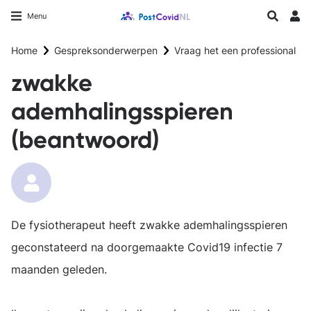
Overslaan
Longfonds homepage
Zoeken
Menu
en
Inlo
naar
Home
Gespreksonderwerpen
Vraag het een professional
de
inhoud
zwakke
gaan
ademhalingsspieren
(beantwoord)
De fysiotherapeut heeft zwakke ademhalingsspieren
geconstateerd na doorgemaakte Covid19 infectie 7
maanden geleden.