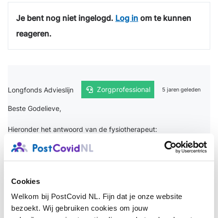
Je bent nog niet ingelogd.
Log in
om te kunnen
reageren.
Longfonds Advieslijn
Zorgprofessional
5 jaren geleden
Beste Godelieve,
Hieronder het antwoord van de fysiotherapeut:
Het ademen door de Power Breath is echt een oefening voor
het versterken van de ademspieren.
Cookies
Het is geen oefening hoe je het beste kan ademen bij
Welkom bij PostCovid NL. Fijn dat je onze website
inspanning. Dus geen ademadvies. Het is inderdaad de dag
bezoekt. Wij gebruiken cookies om jouw
door beter om door de neus in en uit te ademen maar dat staat