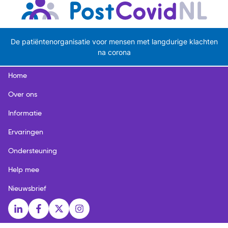
De patiëntenorganisatie voor mensen met langdurige klachten
na corona
Home
Over ons
Informatie
Ervaringen
Ondersteuning
Help mee
Nieuwsbrief
Social media links
LinkedIn
Facebook
X
Instagram