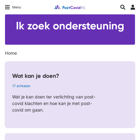
Overslaan
Longfonds homepage
Zoeken
Menu
en
Inlo
naar
Ik zoek ondersteuning
de
inhoud
gaan
Home
Wat kan je doen?
17 artikelen
Wat je kan doen ter verlichting van post-
covid klachten en hoe kan je met post-
covid om gaan.