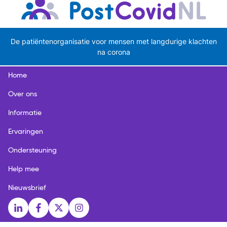
De patiëntenorganisatie voor mensen met langdurige klachten
na corona
Home
Over ons
Informatie
Ervaringen
Ondersteuning
Help mee
Nieuwsbrief
Social media links
LinkedIn
Facebook
X
Instagram