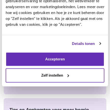
gebruikerservaring te optimaliseren, het webverkeer te
Post-Covid klachten na coronavaccinatie
analyseren en voor marketingdoeleinden. Lees meer over
hoe wij cookies gebruiken en hoe je ze kunt beheren door
Informatie voor mensen die Post-Covid
op "Zelf instellen" te klikken. Als je akkoord gaat met ons
klachten hebben ontwikkeld na een
gebruik van cookies, klik je op "Accepteren".
coronavaccinatie
Details tonen
Tips & Tricks
Accepteren
Op deze pagina vind je al onze tips &
tricks artikelen overzichtelijk terug.
Download hier ook het e-book vol met
Zelf instellen
tips & tricks en ervaringsverhalen
Tips en Appkaarten voor meer begrip