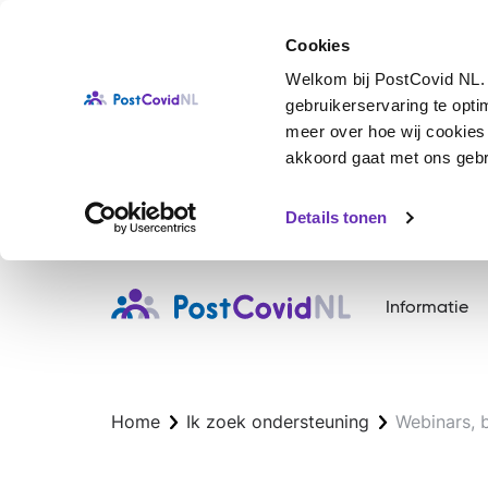
Cookies
Welkom bij PostCovid NL. 
gebruikerservaring te opt
meer over hoe wij cookies g
akkoord gaat met ons gebru
Details tonen
Overslaan
en
Informatie
naar
de
inhoud
gaan
Home
Ik zoek ondersteuning
Webinars, 