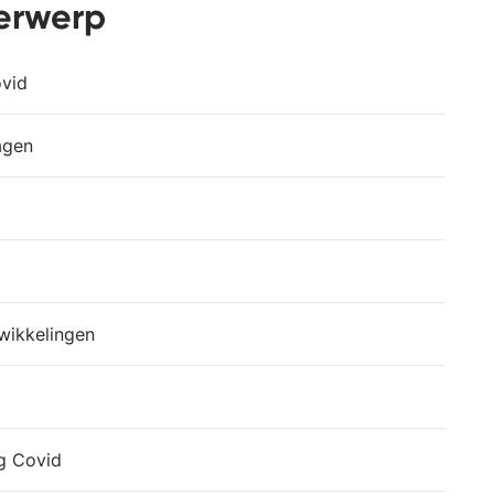
derwerp
ovid
agen
wikkelingen
g Covid