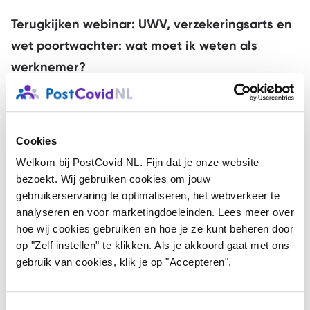
Terugkijken webinar: UWV, verzekeringsarts en
wet poortwachter: wat moet ik weten als
werknemer?
Heb je Q-koorts, Long Covid, Lyme of een andere
infectieziekte? Ben je in loondienst? En heb je te
maken met (langdurig) verzuim van je werk en loop je
Cookies
tegen allerlei vragen aan? ‘SterQ aan het Werk’
Welkom bij PostCovid NL. Fijn dat je onze website
bezoekt. Wij gebruiken cookies om jouw
organiseerde een webinar met als doel het versterken
gebruikerservaring te optimaliseren, het webverkeer te
van de grip op je (werkende) leven.
analyseren en voor marketingdoeleinden. Lees meer over
hoe wij cookies gebruiken en hoe je ze kunt beheren door
Van een ervaringsdeskundige en van
op "Zelf instellen" te klikken. Als je akkoord gaat met ons
arbeidsdeskundige Marian Walraven hoor je wat er
gebruik van cookies, klik je op "Accepteren".
allemaal op je pad komt als je ziek wordt en langdurig
verzuimt en krijg je handige tips hoe hiermee om te