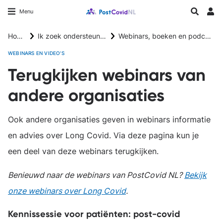
Overslaan
Longfonds homepage
Zoeken
Menu
en
Inlo
naar
Home
Ik zoek ondersteuning
Webinars, boeken en podcasts
de
inhoud
WEBINARS EN VIDEO'S
gaan
Terugkijken webinars van
andere organisaties
Ook andere organisaties geven in webinars informatie
en advies over Long Covid. Via deze pagina kun je
een deel van deze webinars terugkijken.
Benieuwd naar de webinars van PostCovid NL?
Bekijk
onze webinars over Long Covid
.
Kennissessie voor patiënten: post-covid