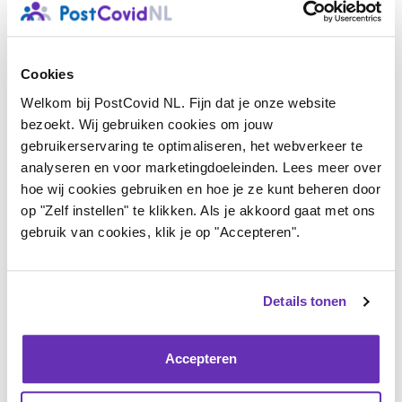
maar kan ook gebruikt worden door patiënten om hun
klachten en beperkingen inzichtelijk te maken richting
zorgverleners, arbeidsdeskundigen, bedrijfs- en
Cookies
Welkom bij PostCovid NL. Fijn dat je onze website
verzekeringsartsen. De nieuwsbrief lees je
hier
.
bezoekt. Wij gebruiken cookies om jouw
gebruikerservaring te optimaliseren, het webverkeer te
analyseren en voor marketingdoeleinden. Lees meer over
hoe wij cookies gebruiken en hoe je ze kunt beheren door
op "Zelf instellen" te klikken. Als je akkoord gaat met ons
gebruik van cookies, klik je op "Accepteren".
Details tonen
Accepteren