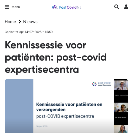
Overslaan
Longfonds homepage
Zoeken
Menu
en
Inlo
naar
Home
Nieuws
de
inhoud
Geplaatst op: 14-07-2025 - 15:50
gaan
Kennissessie voor
patiënten: post-covid
expertisecentra