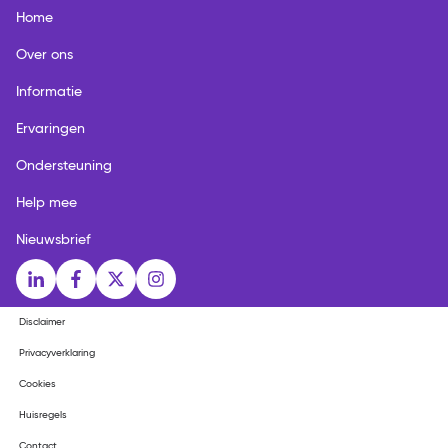
Home
Over ons
Informatie
Ervaringen
Ondersteuning
Help mee
Nieuwsbrief
Social media links
LinkedIn
Facebook
X
Instagram
Disclaimer
Privacyverklaring
Cookies
Huisregels
Contact