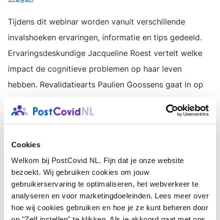
Tijdens dit webinar worden vanuit verschillende
invalshoeken ervaringen, informatie en tips gedeeld.
Ervaringsdeskundige Jacqueline Roest vertelt welke
impact de cognitieve problemen op haar leven
hebben. Revalidatiearts Paulien Goossens gaat in op
mogelijke oorzaken van deze klachten. En
ergotherapeut Sabine van Erp geeft tips over wat je
kunt doen als je zelf last hebt van cognitieve
Cookies
problemen.
Welkom bij PostCovid NL. Fijn dat je onze website
Maar liefst 7800 mensen schreven zich in voor het
bezoekt. Wij gebruiken cookies om jouw
gebruikerservaring te optimaliseren, het webverkeer te
gratis webinar, een kleine 4000 mensen keken live
analyseren en voor marketingdoeleinden. Lees meer over
mee. In totaal werden er tijdens het webinar zo’n 900
hoe wij cookies gebruiken en hoe je ze kunt beheren door
vragen gesteld over cognitieve coronaklachten. Het
op "Zelf instellen" te klikken. Als je akkoord gaat met ons