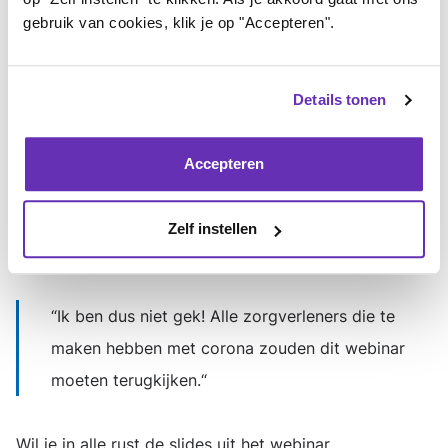
gebruik van cookies, klik je op "Accepteren".
webinar roept onwijs veel reacties van herkenning op:
Het lijkt wel of Jacqueline míjn verhaal vertelt,
Details tonen
de tranen rollen over mijn wangen van
herkenning
Accepteren
Wat een duidelijke en begrijpelijke uitleg van
Zelf instellen
Paulien en Sabine, dit was super interessant!
Ik ben dus niet gek! Alle zorgverleners die te
maken hebben met corona zouden dit webinar
moeten terugkijken.
Wil je in alle rust de slides uit het webinar