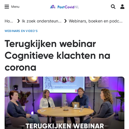
Overslaan
Longfonds homepage
Zoeken
Menu
en
Inlo
naar
Home
Ik zoek ondersteuning
Webinars, boeken en podcasts
de
inhoud
WEBINARS EN VIDEO'S
gaan
Terugkijken webinar
Cognitieve klachten na
corona