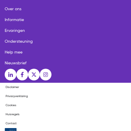
Over ons
Informatie
Ervaringen
Ondersteuning
Help mee
Nieuwsbrief
Social media links
LinkedIn
Facebook
X
Instagram
Disclaimer
Privacyverklaring
Cookies
Huisregels
Contact