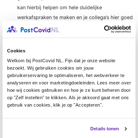
kan hierbij helpen om hele duidelijke
werkafspraken te maken en je collega’s hier goed
over te informeren.
Om je grens aan te kunnen geven, moet je ‘nee’
kunnen zeggen. De een is hier beter in dan de
Cookies
ander. Heb je hier erg veel moeite mee en ga je
Welkom bij PostCovid NL. Fijn dat je onze website
daardoor telkens over je grens? Dan kun je leren
bezoekt. Wij gebruiken cookies om jouw
gebruikerservaring te optimaliseren, het webverkeer te
deze patronen te doorbreken eventueel met hulp
analyseren en voor marketingdoeleinden. Lees meer over
van een
psycholoog of praktijkondersteuner van
hoe wij cookies gebruiken en hoe je ze kunt beheren door
de huisarts.
op "Zelf instellen" te klikken. Als je akkoord gaat met ons
gebruik van cookies, klik je op "Accepteren".
Anderen zien niet altijd aan je hoe het met je
gaat. Hierdoor kunnen ze denken dat je meer
aankan dan je werkelijk aan kan. Zorg ervoor dat
Details tonen
je mensen in je omgeving goed op de hoogte zijn