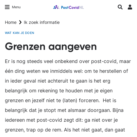
Overslaan
Longfonds homepage
Zoeken
Menu
en
Inlo
naar
Home
Ik zoek informatie
de
inhoud
WAT KAN JE DOEN
gaan
Grenzen aangeven
Er is nog steeds veel onbekend over post-covid, maar
één ding weten we inmiddels wel: om te herstellen of
in ieder geval niet achteruit te gaan is het erg
belangrijk om rekening te houden met je eigen
grenzen en jezelf niet te (laten) forceren. Het is
belangrijk dat je stopt met alsmaar doorgaan. Bijna
iedereen met post-covid zegt dit: ga niet over je
grenzen, trap op de rem. Als het niet gaat, dan gaat