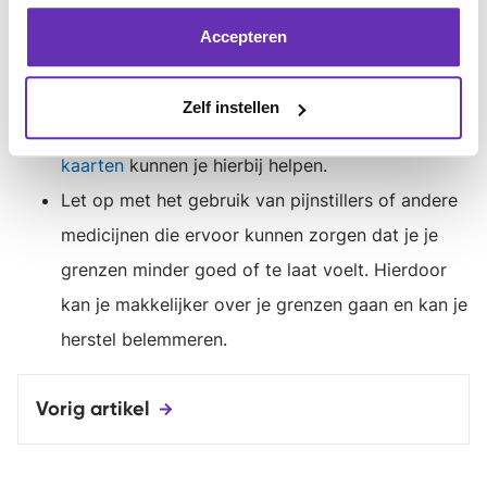
van long covid. Hierdoor zullen ze beter kunnen
Accepteren
begrijpen dat je er misschien goed uitziet, maar
toch niet langer kan blijven op de koffie. Onze
Zelf instellen
speciaal hiervoor ontwikkelde
app-
kaarten
kunnen je hierbij helpen.
Let op met het gebruik van pijnstillers of andere
medicijnen die ervoor kunnen zorgen dat je je
grenzen minder goed of te laat voelt. Hierdoor
kan je makkelijker over je grenzen gaan en kan je
herstel belemmeren.
Vorig artikel