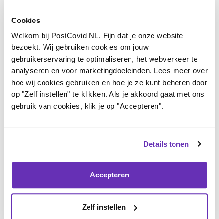
hou de website daarom in de gaten voor nieuw
aanbod voor zelfsupportgroepen.
Cookies
Welkom bij PostCovid NL. Fijn dat je onze website
Een groep bestaat uit maximaal acht personen en
bezoekt. Wij gebruiken cookies om jouw
duurt maximaal twee uur. Er zitten altijd pauzes in de
gebruikerservaring te optimaliseren, het webverkeer te
bijeenkomsten. Het aantal pauzes en de duur hiervan
analyseren en voor marketingdoeleinden. Lees meer over
hoe wij cookies gebruiken en hoe je ze kunt beheren door
overleggen jullie samen met de gespreksbegeleider. Je
op "Zelf instellen" te klikken. Als je akkoord gaat met ons
mag altijd korter aanwezig zijn als dat nodig is voor
gebruik van cookies, klik je op "Accepteren".
jou.
De bijeenkomsten zijn één keer per twee weken.
Details tonen
PostCovid NL zorgt ervoor dat de groep drie keer op
de locatie bij elkaar kan komen.
Accepteren
Heb je vragen over deze bijeenkomsten, mail deze
Zelf instellen
dan naar
postfysiek@postcovidnl.nl