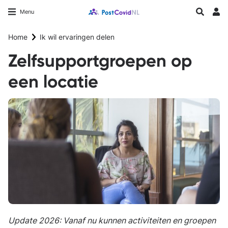
Overslaan
Longfonds homepage
Zoeken
Menu
en
Inlo
naar
Home
Ik wil ervaringen delen
de
inhoud
Zelfsupportgroepen op
gaan
een locatie
Update 2026: Vanaf nu kunnen activiteiten en groepen