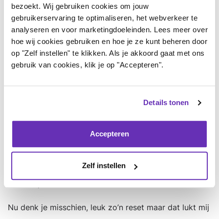
bezoekt. Wij gebruiken cookies om jouw
om mijn gewone auto in te ruilen voor een kleine bus
gebruikerservaring te optimaliseren, het webverkeer te
om die vervolgens om te bouwen tot campertje zodat
analyseren en voor marketingdoeleinden. Lees meer over
hoe wij cookies gebruiken en hoe je ze kunt beheren door
ik er vaker op uit kan in de natuur. Dat zijn plannen die
op "Zelf instellen" te klikken. Als je akkoord gaat met ons
normaal in de categorie ‘zou-leuk-zijn-ooit-als-de-
gebruik van cookies, klik je op "Accepteren".
timing-perfect-is-en-anderen-zeggen-dat-ik-het-echt-
moet-doen’ vallen, maar die ik nu prioriteit geef.
Ten
Details tonen
derde
was ik blij om de identiteit ‘Karien de covid
patiënt’ even los te kunnen laten en wilde ik dus wat
Accepteren
minder focus op mijn instagrampagina, deze column
en mijn boek die ik misschien ooit wel af ga schrijven.
Zelf instellen
Deze column komt dus ook een week later dan
normaal, maar dat had vast niemand door.
Nu denk je misschien, leuk zo’n reset maar dat lukt mij