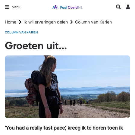
Overslaan
Longfonds homepage
Zoeken
Menu
en
Inlo
naar
Home
Ik wil ervaringen delen
Column van Karien
de
inhoud
COLUMN VAN KARIEN
gaan
Groeten uit...
‘You had a really fast pace’, kreeg ik te horen toen ik