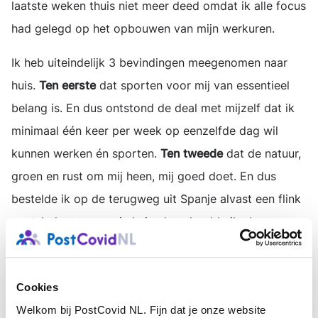
laatste weken thuis niet meer deed omdat ik alle focus
had gelegd op het opbouwen van mijn werkuren.
Ik heb uiteindelijk 3 bevindingen meegenomen naar
huis.
Ten eerste
dat sporten voor mij van essentieel
belang is. En dus ontstond de deal met mijzelf dat ik
minimaal één keer per week op eenzelfde dag wil
kunnen werken én sporten.
Ten tweede
dat de natuur,
groen en rust om mij heen, mij goed doet. En dus
bestelde ik op de terugweg uit Spanje alvast een flink
aantal planten voor in huis, downloadde ik als een
echte millenial een app die mij helpt er goed voor te
zorgen, en zie ik het niet alleen als esthetisch
Cookies
component in huis maar ook als onderdeel van mijn
Welkom bij PostCovid NL. Fijn dat je onze website
gezondheid. Ook ben ik een plan aan het uitwerken