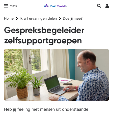
Overslaan
Longfonds homepage
Zoeken
Menu
en
Inlo
naar
Home
Ik wil ervaringen delen
Doe jij mee?
de
inhoud
Gespreksbegeleider
gaan
zelfsupportgroepen
Heb jij feeling met mensen uit onderstaande