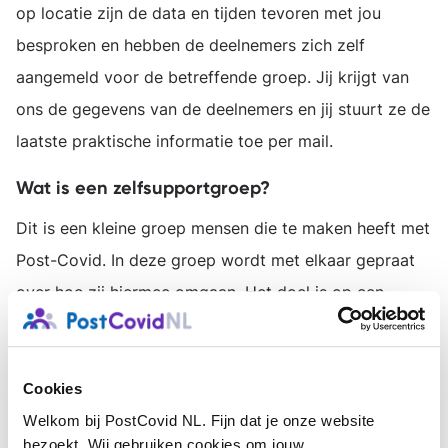
op locatie zijn de data en tijden tevoren met jou
besproken en hebben de deelnemers zich zelf
aangemeld voor de betreffende groep. Jij krijgt van
ons de gegevens van de deelnemers en jij stuurt ze de
laatste praktische informatie toe per mail.
Wat is een zelfsupportgroep?
Dit is een kleine groep mensen die te maken heeft met
Post-Covid. In deze groep wordt met elkaar gepraat
over hoe zij hiermee omgaan. Het doel is op een
positieve manier van elkaar te kunnen leren om er
beter mee om te gaan en om elkaars steun te ervaren.
Cookies
Wat breng je mee?
Welkom bij PostCovid NL. Fijn dat je onze website
Je hebt ervaring met Post-Covid (zelf, in jouw
bezoekt. Wij gebruiken cookies om jouw