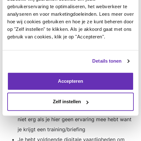
gebruikerservaring te optimaliseren, het webverkeer te
nabije omgeving of beroepsmatig; je bent
analyseren en voor marketingdoeleinden. Lees meer over
bijvoorbeeld coach)
hoe wij cookies gebruiken en hoe je ze kunt beheren door
Je hebt feeling met bovengenoemde
op "Zelf instellen" te klikken. Als je akkoord gaat met ons
gebruik van cookies, klik je op "Accepteren".
doelgroepen
Je vindt het leuk om een groepje mensen te
begeleiden in het gesprek. Het gaat daarbij dus
Details tonen
vooral om het zorgen voor een prettige,
positieve en veilige sfeer. Zodat iedereen zich
Accepteren
welkom voelt om ervaringen te delen
Het is fijn als je al eens eerder
Zelf instellen
gespreksbegeleider bent geweest, maar het is
niet erg als je hier geen ervaring mee hebt want
je krijgt een training/briefing
Je hebt voldoende digitale vaardigheden om