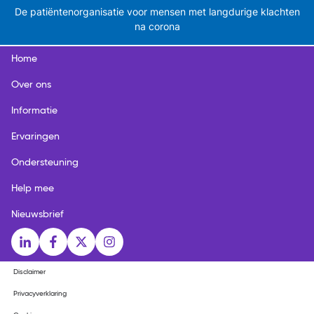
De patiëntenorganisatie voor mensen met langdurige klachten
na corona
Home
Over ons
Informatie
Ervaringen
Ondersteuning
Help mee
Nieuwsbrief
Social media links
LinkedIn
Facebook
X
Instagram
Disclaimer
Privacyverklaring