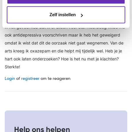
rare drukkend gevoel in nek boven (in die overgan tussen
hoofd en nek) vaak hoofdmist, initiatiefverlies en ook ergens
Zelf instellen
apathie. Gesprekken voeren met mensen gaan lastig waardoor
ik het gevoel heb dat ik er alleen voor sta. Neuroloog wilde me
ook antidepressiva voorschriven maar ik heb het geweigerd
omdat ik wist dat dit de oorzaak niet gaat wegnemen. Van de
arts kreeg ik oxazepam en die helpt mij tijdelijk wel. Heb je je
hart ook laten onderzoeken? Hoe is het nu met je klachten?
Sterkte!
Login
of
registreer
om te reageren
Help ons helpen