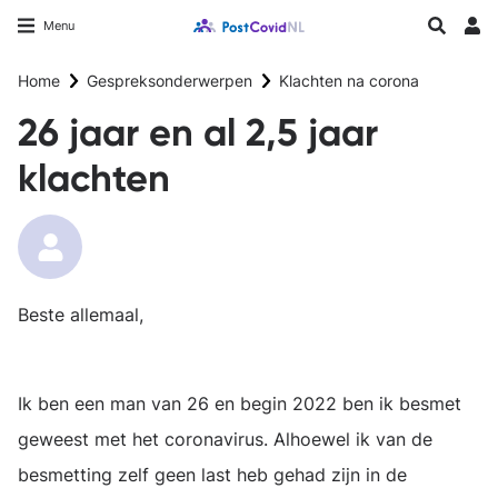
Overslaan
Longfonds homepage
Zoeken
Menu
en
Inlo
naar
Home
Gespreksonderwerpen
Klachten na corona
de
inhoud
26 jaar en al 2,5 jaar
gaan
klachten
Beste allemaal,
Ik ben een man van 26 en begin 2022 ben ik besmet
geweest met het coronavirus. Alhoewel ik van de
besmetting zelf geen last heb gehad zijn in de