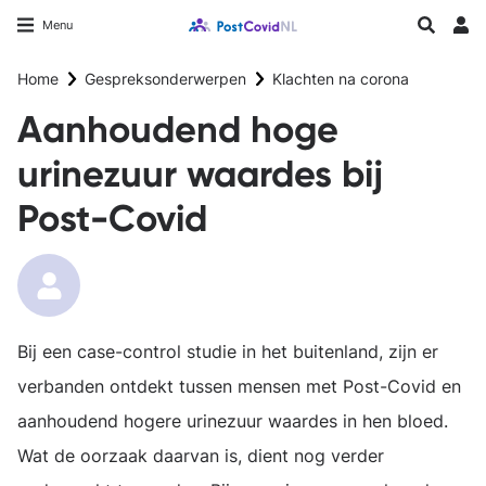
Overslaan
Longfonds homepage
Zoeken
Menu
en
Inlo
naar
Home
Gespreksonderwerpen
Klachten na corona
de
inhoud
Aanhoudend hoge
gaan
urinezuur waardes bij
Post-Covid
Bij een case-control studie in het buitenland, zijn er
verbanden ontdekt tussen mensen met Post-Covid en
aanhoudend hogere urinezuur waardes in hen bloed.
Wat de oorzaak daarvan is, dient nog verder