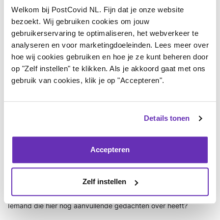
energiehuishouding op celniveau. In de cellen is de verhouding
Welkom bij PostCovid NL. Fijn dat je onze website
tussen ATP (de primaire energiedrager in cellen) en ADP/AMP
bezoekt. Wij gebruiken cookies om jouw
verstoord geraakt. Voornamelijk bij Post-Exertional Malaise
gebruikerservaring te optimaliseren, het webverkeer te
(PEM), kan disfunctie in de purinestofwisseling zorgen dat er
analyseren en voor marketingdoeleinden. Lees meer over
een enorme hoeveelheid purine afbraak producten vrij komen
hoe wij cookies gebruiken en hoe je ze kunt beheren door
op "Zelf instellen" te klikken. Als je akkoord gaat met ons
(inosine en hypoxanthine).
gebruik van cookies, klik je op "Accepteren".
Hypoxanthine is een metaboliet die vrijkomt wanneer ATP snel
wordt afgebroken en niet effectief wordt geregenereerd.
Details tonen
Is het mogelijk dat we te maken hebben met een gevolg
reactie? Daar waarbij een overschot aan AMP
Accepteren
(adenosinemonofosfaat) omgezet wordt in urinezuur?
Schematisch gezien; AMP → IMP → Inosine → Hypoxanthine →
Zelf instellen
Xanthine → Urinezuur.
Iemand die hier nog aanvullende gedachten over heeft?