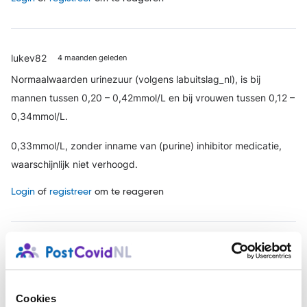
lukev82
4 maanden geleden
Normaalwaarden urinezuur (volgens labuitslag_nl), is bij
mannen tussen 0,20 – 0,42mmol/L en bij vrouwen tussen 0,12 –
0,34mmol/L.
0,33mmol/L, zonder inname van (purine) inhibitor medicatie,
waarschijnlijk niet verhoogd.
Login
of
registreer
om te reageren
lukev82
4 maanden geleden
Volgens recent onderzoek, is er bij sommige Post Acuut
Infectieus Syndromen (PAIS), een verstoorde
Cookies