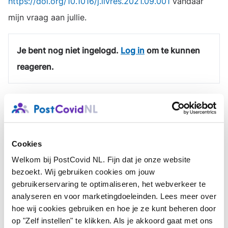
https://doi.org/10.1016/j.livres.2021.09.001
vandaar
mijn vraag aan jullie.
Je bent nog niet ingelogd.
Log in
om te kunnen
reageren.
Cookies
Welkom bij PostCovid NL. Fijn dat je onze website
Help ons helpen
bezoekt. Wij gebruiken cookies om jouw
gebruikerservaring te optimaliseren, het webverkeer te
Er moet meer perspectief komen voor
analyseren en voor marketingdoeleinden. Lees meer over
mensen met post-covid. Jouw steun is hard
hoe wij cookies gebruiken en hoe je ze kunt beheren door
nodig! Steun ons belangrijke werk en help ons
op "Zelf instellen" te klikken. Als je akkoord gaat met ons