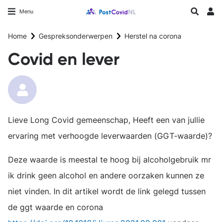
Overslaan
Longfonds homepage
Zoeken
Menu
en
Inlo
naar
Home
Gespreksonderwerpen
Herstel na corona
de
inhoud
Covid en lever
gaan
Lieve Long Covid gemeenschap, Heeft een van jullie
ervaring met verhoogde leverwaarden (GGT-waarde)?
Deze waarde is meestal te hoog bij alcoholgebruik mr
ik drink geen alcohol en andere oorzaken kunnen ze
niet vinden. In dit artikel wordt de link gelegd tussen
de ggt waarde en corona