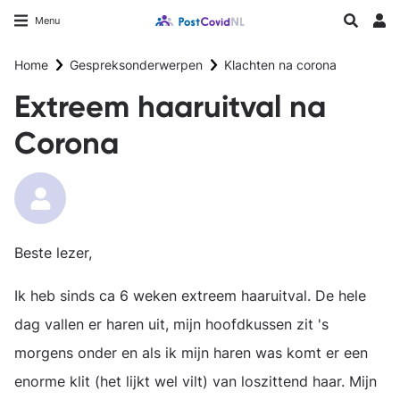
Overslaan
Longfonds homepage
Zoeken
Menu
en
Inlo
naar
Home
Gespreksonderwerpen
Klachten na corona
de
inhoud
Extreem haaruitval na
gaan
Corona
Beste lezer,
Ik heb sinds ca 6 weken extreem haaruitval. De hele
dag vallen er haren uit, mijn hoofdkussen zit 's
morgens onder en als ik mijn haren was komt er een
enorme klit (het lijkt wel vilt) van loszittend haar. Mijn