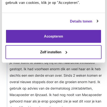
gebruik van cookies, klik je op "Accepteren".
Het orgaan de longen staat voor (onbewust) onderdrukt
verdriet wat bij de meerderheid van de mensen aanwezig is.
(Iedereen draagt trauma’s mee).
Details tonen
Login
of
registreer
om te reageren
Accepteren
Anoniem (niet gecontroleerd)
5 jaren geleden
Beste Danni,
Zelf instellen
Ik weet dat het herstel heftig is met alle bijwerkingen waar
je voor komt te staan. Bij mij is het haaruitval inmiddels
gestopt. Ik had voorheen enorm dik en veel haar en ik heb
slechts een een derde ervan over. Sinds 2 weken komen er
overal nieuwe stoppels door en die groeien enorm hard. Ik
gebruik op advies van de dermatoloog zinktabletten,
Macapoeder en lijnzaad. Ik had nog nooit van Macapoeder
gehoord maar als je erop googled zie je wat dit voor je kan