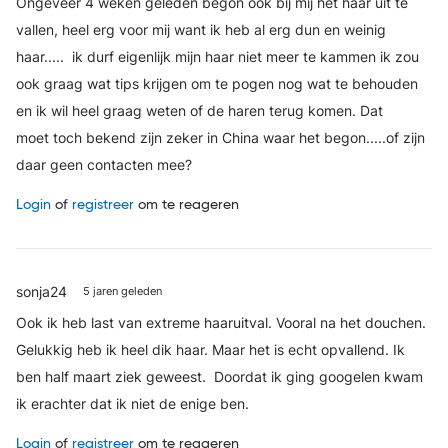
Ongeveer 4 weken geleden begon ook bij mij het haar uit te
vallen, heel erg voor mij want ik heb al erg dun en weinig
haar..... ik durf eigenlijk mijn haar niet meer te kammen ik zou
ook graag wat tips krijgen om te pogen nog wat te behouden
en ik wil heel graag weten of de haren terug komen. Dat
moet toch bekend zijn zeker in China waar het begon.....of zijn
daar geen contacten mee?
Login
of
registreer
om te reageren
sonja24
5 jaren geleden
Ook ik heb last van extreme haaruitval. Vooral na het douchen.
Gelukkig heb ik heel dik haar. Maar het is echt opvallend. Ik
ben half maart ziek geweest. Doordat ik ging googelen kwam
ik erachter dat ik niet de enige ben.
Login
of
registreer
om te reageren