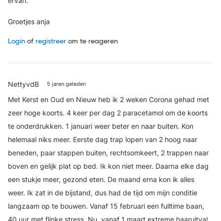
ervan.
Groetjes anja
Login
of
registreer
om te reageren
NettyvdB
5 jaren geleden
Met Kerst en Oud en Nieuw heb ik 2 weken Corona gehad met
zeer hoge koorts. 4 keer per dag 2 paracetamol om de koorts
te onderdrukken. 1 januari weer beter en naar buiten. Kon
helemaal niks meer. Eerste dag trap lopen van 2 hoog naar
beneden, paar stappen buiten, rechtsomkeert, 2 trappen naar
boven en gelijk plat op bed. Ik kon niet meer. Daarna elke dag
een stukje meer, gezond eten. De maand erna kon ik alles
weer. Ik zat in de bijstand, dus had de tijd om mijn conditie
langzaam op te bouwen. Vanaf 15 februari een fulltime baan,
40 uur met flinke stress. Nu, vanaf 1 maart extreme haaruitval.