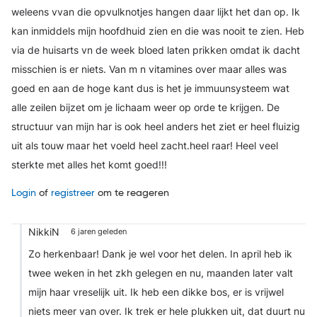
weleens vvan die opvulknotjes hangen daar lijkt het dan op. Ik
kan inmiddels mijn hoofdhuid zien en die was nooit te zien. Heb
via de huisarts vn de week bloed laten prikken omdat ik dacht
misschien is er niets. Van m n vitamines over maar alles was
goed en aan de hoge kant dus is het je immuunsysteem wat
alle zeilen bijzet om je lichaam weer op orde te krijgen. De
structuur van mijn har is ook heel anders het ziet er heel fluizig
uit als touw maar het voeld heel zacht.heel raar! Heel veel
sterkte met alles het komt goed!!!
Login
of
registreer
om te reageren
NikkiN
6 jaren geleden
Zo herkenbaar! Dank je wel voor het delen. In april heb ik
twee weken in het zkh gelegen en nu, maanden later valt
mijn haar vreselijk uit. Ik heb een dikke bos, er is vrijwel
niets meer van over. Ik trek er hele plukken uit, dat duurt nu