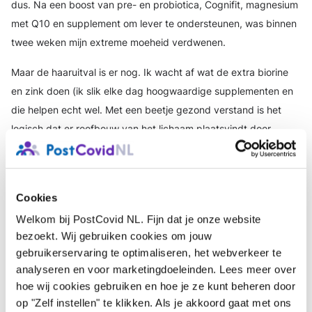
dus. Na een boost van pre- en probiotica, Cognifit, magnesium
met Q10 en supplement om lever te ondersteunen, was binnen
twee weken mijn extreme moeheid verdwenen.
Maar de haaruitval is er nog. Ik wacht af wat de extra biorine
en zink doen (ik slik elke dag hoogwaardige supplementen en
die helpen echt wel. Met een beetje gezond verstand is het
logisch dat er roofbouw van het lichaam plaatsvindt door
stress: fysiek door lichaamsvreemde indringer (virus);
emotioneel door de angst (is een emotie) om mijn vader te
verliezen en het verdriet door het verlies van vader (voordat ik
Cookies
koorts kreeg). Daarnaast bestaat er ook mentale stress (door
Welkom bij PostCovid NL. Fijn dat je onze website
bv druk op werk) en psychische stress.
bezoekt. Wij gebruiken cookies om jouw
gebruikerservaring te optimaliseren, het webverkeer te
Tel alles bij elkaar op en je immuunsysteem is meteen uit
analyseren en voor marketingdoeleinden. Lees meer over
balans: ziekte ligt op de loer en manifesteert zich daar in het
hoe wij cookies gebruiken en hoe je ze kunt beheren door
lichaam waar het innerlijk conflict zit.
op "Zelf instellen" te klikken. Als je akkoord gaat met ons