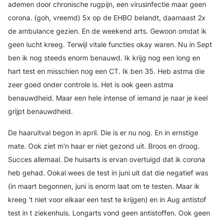
ademen door chronische rugpijn, een virusinfectie maar geen
corona. (goh, vreemd) 5x op de EHBO belandt, daarnaast 2x
de ambulance gezien. En de weekend arts. Gewoon omdat ik
geen lucht kreeg. Terwijl vitale functies okay waren. Nu in Sept
ben ik nog steeds enorm benauwd. Ik krijg nog een long en
hart test en misschien nog een CT. Ik ben 35. Heb astma die
zeer goed onder controle is. Het is ook geen astma
benauwdheid. Maar een hele intense of iemand je naar je keel
grijpt benauwdheid.
De haaruitval begon in april. Die is er nu nog. En in ernstige
mate. Ook ziet m'n haar er niet gezond uit. Broos en droog.
Succes allemaal. De huisarts is ervan overtuigd dat ik corona
heb gehad. Ookal wees de test in juni uit dat die negatief was
(in maart begonnen, juni is enorm laat om te testen. Maar ik
kreeg 't niet voor elkaar een test te krijgen) en in Aug antistof
test in t ziekenhuis. Longarts vond geen antistoffen. Ook geen