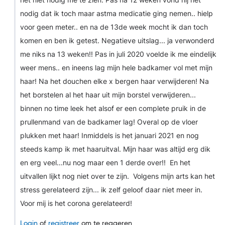
het niet nodig me te zien. Pas na 12 weken vond hij het
nodig dat ik toch maar astma medicatie ging nemen.. hielp
voor geen meter.. en na de 13de week mocht ik dan toch
komen en ben ik getest. Negatieve uitslag... ja verwonderd
me niks na 13 weken!! Pas in juli 2020 voelde ik me eindelijk
weer mens.. en ineens lag mijn hele badkamer vol met mijn
haar! Na het douchen elke x bergen haar verwijderen! Na
het borstelen al het haar uit mijn borstel verwijderen...
binnen no time leek het alsof er een complete pruik in de
prullenmand van de badkamer lag! Overal op de vloer
plukken met haar! Inmiddels is het januari 2021 en nog
steeds kamp ik met haaruitval. Mijn haar was altijd erg dik
en erg veel...nu nog maar een 1 derde over!! En het
uitvallen lijkt nog niet over te zijn. Volgens mijn arts kan het
stress gerelateerd zijn... ik zelf geloof daar niet meer in.
Voor mij is het corona gerelateerd!
Login
of
registreer
om te reageren