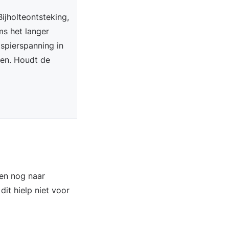
ijholteontsteking,
ms het langer
 spierspanning in
en. Houdt de
een nog naar
dit hielp niet voor