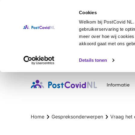
Cookies
Welkom bij PostCovid NL. 
gebruikerservaring te opt
meer over hoe wij cookies g
akkoord gaat met ons gebru
Details tonen
Overslaan
en
Informatie
naar
de
inhoud
gaan
Home
Gespreksonderwerpen
Vraag het 