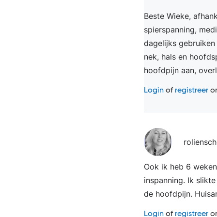
Beste Wieke, afhank
spierspanning, medic
dagelijks gebruiken
nek, hals en hoofd
hoofdpijn aan, overl
Login
of
registreer
om
roliensch
Ook ik heb 6 weken 
inspanning. Ik slikt
de hoofdpijn. Huisa
Login
of
registreer
om