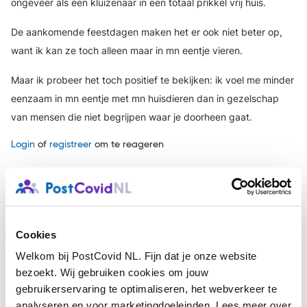
ongeveer als een kluizenaar in een totaal prikkel vrij huis.
De aankomende feestdagen maken het er ook niet beter op,
want ik kan ze toch alleen maar in mn eentje vieren.
Maar ik probeer het toch positief te bekijken: ik voel me minder
eenzaam in mn eentje met mn huisdieren dan in gezelschap
van mensen die niet begrijpen waar je doorheen gaat.
Login
of
registreer
om te reageren
Anoniem (niet gecontroleerd)
8 maanden geleden
Hoi. Dank voor je antwoord.
Cookies
Het lijkt bij mij puur ontlading. Ik heb namelijk niet het idee dat
Welkom bij PostCovid NL. Fijn dat je onze website
bezoekt. Wij gebruiken cookies om jouw
er iets van emoties aan vastzitten. Wel kan het zien van
gebruikerservaring te optimaliseren, het webverkeer te
emoties bij anderen het triggeren. Ik heb deze specifieke
analyseren en voor marketingdoeleinden. Lees meer over