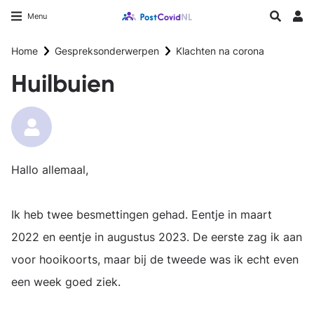
Overslaan
Longfonds homepage
Zoeken
Menu
en
Inlo
naar
Home
Gespreksonderwerpen
Klachten na corona
de
inhoud
Huilbuien
gaan
Hallo allemaal,
Ik heb twee besmettingen gehad. Eentje in maart
2022 en eentje in augustus 2023. De eerste zag ik aan
voor hooikoorts, maar bij de tweede was ik echt even
een week goed ziek.