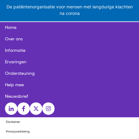
De patiëntenorganisatie voor mensen met langdurige klachten
na corona
Home
Over ons
Informatie
Ervaringen
Ondersteuning
Help mee
Nieuwsbrief
Social media links
LinkedIn
Facebook
X
Instagram
Disclaimer
Privacyverklaring