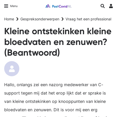
Overslaan
Longfonds homepage
Zoeken
Menu
en
Inlo
naar
Home
Gespreksonderwerpen
Vraag het een professional
de
inhoud
Kleine ontstekinken kleine
gaan
bloedvaten en zenuwen?
(Beantwoord)
Hallo, onlangs zei een nazorg medewerker van C-
support tegen mij dat het erop lijkt dat er sprake is
van kleine ontstekinken op knooppunten van kleine
bloedvaten en zenuwen. Dit is voor mij een erg