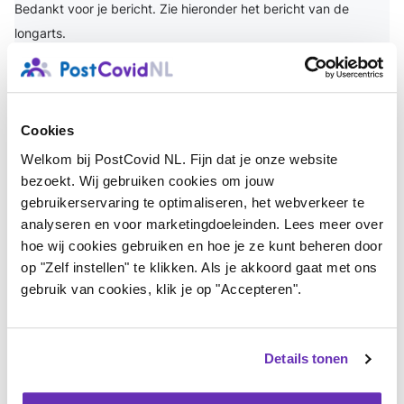
Bedankt voor je bericht. Zie hieronder het bericht van de
longarts.
Beste,
Ik weet niet zeker wat ze bedoelen met onstekingen op
knooppunten.
Wat ik wel weet is dat er bij een covid 19 infectie
niet alleen betrokkenheid van de longen is, en dat het zich op
Cookies
meerdere manieren kan presenteren en ook langdurig klachten
Welkom bij PostCovid NL. Fijn dat je onze website
kunnen bestaat, en dan niet alleen longklachten maar ook
bezoekt. Wij gebruiken cookies om jouw
chronische vermoeidheid, gastro-intestinale klachten,
gebruikerservaring te optimaliseren, het webverkeer te
benauwdheidsklachten enz.
analyseren en voor marketingdoeleinden. Lees meer over
hoe wij cookies gebruiken en hoe je ze kunt beheren door
Met vriendelijke groet,
op "Zelf instellen" te klikken. Als je akkoord gaat met ons
gebruik van cookies, klik je op "Accepteren".
Login
of
registreer
om te reageren
Details tonen