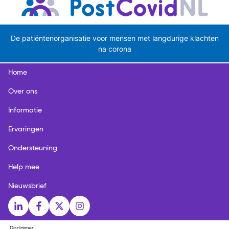
De patiëntenorganisatie voor mensen met langdurige klachten
na corona
Home
Over ons
Informatie
Ervaringen
Ondersteuning
Help mee
Nieuwsbrief
Social media links
LinkedIn
Facebook
X
Instagram
Disclaimer