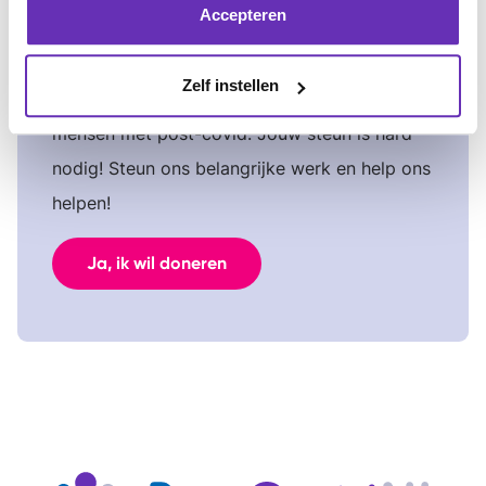
Accepteren
Help ons helpen
Zelf instellen
Er moet meer perspectief komen voor
mensen met post-covid. Jouw steun is hard
nodig! Steun ons belangrijke werk en help ons
helpen!
Ja, ik wil doneren