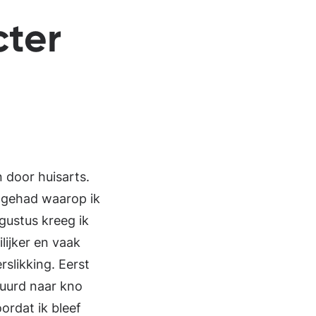
cter
 door huisarts.
 gehad waarop ik
ugustus kreeg ik
lijker en vaak
slikking. Eerst
tuurd naar kno
ordat ik bleef