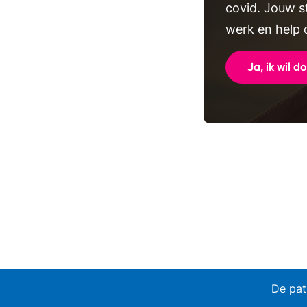
covid. Jouw s
werk en help 
Ja, ik wil d
De pat