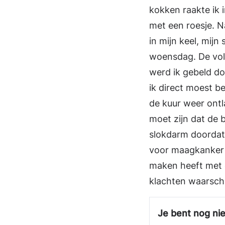
kokken raakte ik 
met een roesje. 
in mijn keel, mij
woensdag. De vol
werd ik gebeld doo
ik direct moest be
de kuur weer ontl
moet zijn dat de 
slokdarm doordat h
voor maagkanker o
maken heeft met 
klachten waarschu
Je bent nog nie