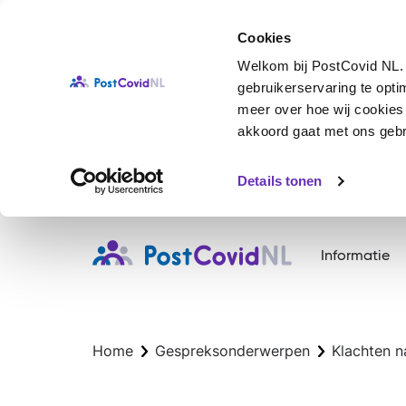
Cookies
Welkom bij PostCovid NL. 
gebruikerservaring te opt
meer over hoe wij cookies g
akkoord gaat met ons gebru
Details tonen
Overslaan
en
Informatie
naar
de
inhoud
gaan
Home
Gespreksonderwerpen
Klachten n