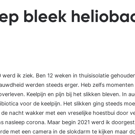
ep bleek helioba
werd ik ziek. Ben 12 weken in thuisisolatie gehouden
auwdheid werden steeds erger. Heb zelfs momenten
overleven. Keelpijn en pijn bij het slikken bleven. In a
ibiotica voor de keelpijn. Het slikken ging steeds moei
 de nacht wakker met een vreselijke hoestbui door ver
ens nasleep corona. Maar begin 2021 werd ik doorges
rde met een camera in de slokdarm te kijken maar do