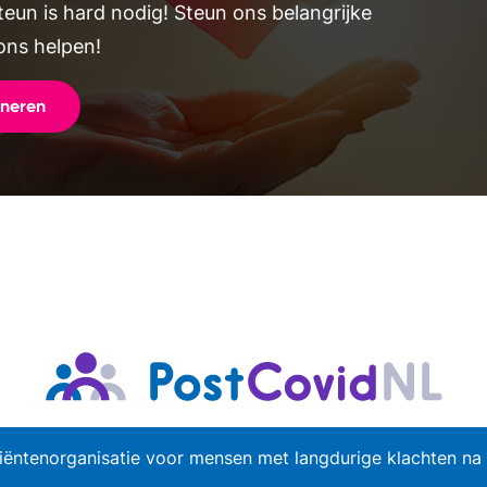
teun is hard nodig! Steun ons belangrijke
ons helpen!
oneren
iëntenorganisatie voor mensen met langdurige klachten na