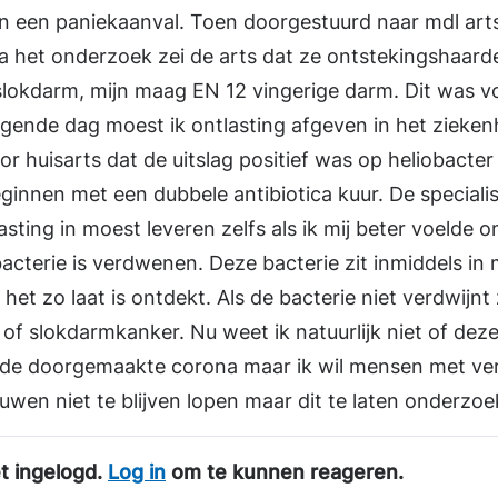
in een paniekaanval. Toen doorgestuurd naar mdl art
Na het onderzoek zei de arts dat ze ontstekingshaar
n slokdarm, mijn maag EN 12 vingerige darm. Dit was 
gende dag moest ik ontlasting afgeven in het zieke
r huisarts dat de uitslag positief was op heliobacter 
ginnen met een dubbele antibiotica kuur. De specialis
asting in moest leveren zelfs als ik mij beter voelde 
bacterie is verdwenen. Deze bacterie zit inmiddels in
et zo laat is ontdekt. Als de bacterie niet verdwijnt 
f slokdarmkanker. Nu weet ik natuurlijk niet of deze 
de doorgemaakte corona maar ik wil mensen met ver
wen niet te blijven lopen maar dit te laten onderzo
t ingelogd.
Log in
om te kunnen reageren.