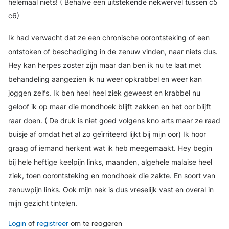
helemaal niets! ( Behalve een uitstekende nekwervel tussen c5
c6)
Ik had verwacht dat ze een chronische oorontsteking of een
ontstoken of beschadiging in de zenuw vinden, naar niets dus.
Hey kan herpes zoster zijn maar dan ben ik nu te laat met
behandeling aangezien ik nu weer opkrabbel en weer kan
joggen zelfs. Ik ben heel heel ziek geweest en krabbel nu
geloof ik op maar die mondhoek blijft zakken en het oor blijft
raar doen. ( De druk is niet goed volgens kno arts maar ze raad
buisje af omdat het al zo geïrriteerd lijkt bij mijn oor) Ik hoor
graag of iemand herkent wat ik heb meegemaakt. Hey begin
bij hele heftige keelpijn links, maanden, algehele malaise heel
ziek, toen oorontsteking en mondhoek die zakte. En soort van
zenuwpijn links. Ook mijn nek is dus vreselijk vast en overal in
mijn gezicht tintelen.
Login
of
registreer
om te reageren