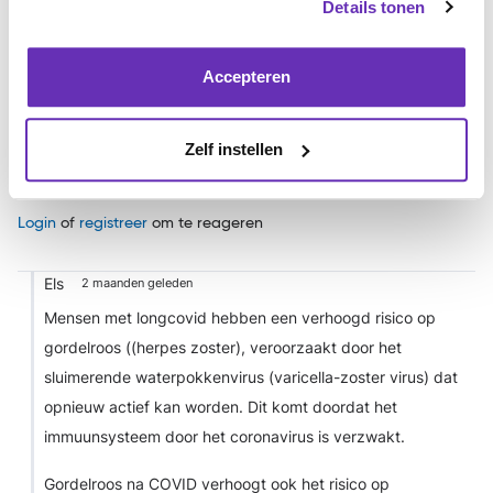
Details tonen
Een ander ding dat van invloed kan zijn op de zenuwen is een
vitamine B12-tekort. Hoorde van C-Support dat mensen met
post-covidklachten, te maken kunnen hebben met tekort aan
Accepteren
vitamine B12, D en eiwitinname. (Misschien kan C-Support je
sowieso helpen met meer informatie over jouw klachten.)
Zelf instellen
Sterkte! Sami
Login
of
registreer
om te reageren
Els
2 maanden geleden
Mensen met longcovid hebben een verhoogd risico op
gordelroos ((herpes zoster), veroorzaakt door het
sluimerende waterpokkenvirus (varicella-zoster virus) dat
opnieuw actief kan worden. Dit komt doordat het
immuunsysteem door het coronavirus is verzwakt.
Gordelroos na COVID verhoogt ook het risico op