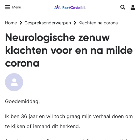
Overslaan
Longfonds homepage
Zoeken
Menu
en
Inlo
naar
Home
Gespreksonderwerpen
Klachten na corona
de
inhoud
Neurologische zenuw
gaan
klachten voor en na milde
corona
Goedemiddag,
Ik ben 36 jaar en wil toch graag mijn verhaal doen om
te kijken of iemand dit herkend.