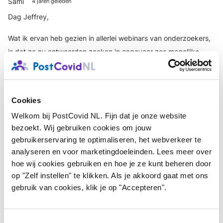
Sami
4 jaren geleden
Dag Jeffrey,
Wat ik ervan heb gezien in allerlei webinars van onderzoekers,
is dat ze nu antwoorden zoeken in ongeveer zes mogelijke
oorzaken voor allerlei post-covidklachten. Een van die
zoeksporen is dat er iets met het immuunsysteem gebeurt,
waardoor virussen die nog in je lichaam zaten, worden
Cookies
gereactiveerd.
Welkom bij PostCovid NL. Fijn dat je onze website
Zenuwpijn zou bijvoorbeeld te maken kunnen hebben met het
bezoekt. Wij gebruiken cookies om jouw
gebruikerservaring te optimaliseren, het webverkeer te
varicella-zostervirus, het waterpokkenvirus dat in je lichaam
analyseren en voor marketingdoeleinden. Lees meer over
blijft, en dat op volwassen leeftijd tot gordelroos kan leiden. Bij
hoe wij cookies gebruiken en hoe je ze kunt beheren door
gordelroos houdt de zenuwpijn bij sommige mensen aan. Is dat
op "Zelf instellen" te klikken. Als je akkoord gaat met ons
misschien vergelijkbaar met wat jij nu voelt?
gebruik van cookies, klik je op "Accepteren".
Zie:
https://www.thuisarts.nl/gordelroos/ik-houd-pijn-door-
gordelroos