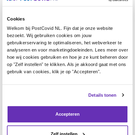
Monalisa
4 maanden geleden
Cookies
Maar wel miljoenen sturen naar het buitenland om hun
Welkom bij PostCovid NL. Fijn dat je onze website
oorlogen, waar wij niets mee te maken hebben, te steunen
bezoekt. Wij gebruiken cookies om jouw
gebruikerservaring te optimaliseren, het webverkeer te
Alles voor het imago, maar ten koste van de eigen bevolking.
analyseren en voor marketingdoeleinden. Lees meer over
Daar hebben ze volgens mij een term voor: narcisme.
hoe wij cookies gebruiken en hoe je ze kunt beheren door
op "Zelf instellen" te klikken. Als je akkoord gaat met ons
Wat mij betreft gaat deze regering gelijk op met Trump en alle
gebruik van cookies, klik je op "Accepteren".
andere despoten in deze wereld.
Dit land staat op de rand van een heel diep ravijn, klaar om
Details tonen
zich erin te storten
Schande!!!!!
Accepteren
Login
of
registreer
om te reageren
Zelf instellen