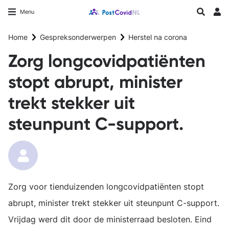
Overslaan
Longfonds homepage
Zoeken
Menu
en
Inlo
naar
Home
Gespreksonderwerpen
Herstel na corona
de
inhoud
Zorg longcovidpatiënten
gaan
stopt abrupt, minister
trekt stekker uit
steunpunt C-support.
Zorg voor tienduizenden longcovidpatiënten stopt
abrupt, minister trekt stekker uit steunpunt C-support.
Vrijdag werd dit door de ministerraad besloten. Eind