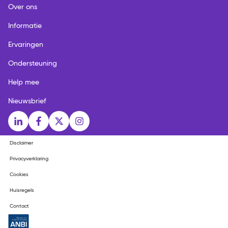
Over ons
Informatie
Ervaringen
Ondersteuning
Help mee
Nieuwsbrief
Social media links
LinkedIn
Facebook
X
Instagram
Disclaimer
Privacyverklaring
Cookies
Huisregels
Contact