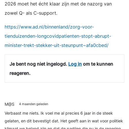
2026 moet het écht klaar zijn met de nazorg van
zowel Q- als C-support.
https://www.ad.nl/binnenland/zorg-voor-
tienduizenden-longcovidpatienten-stopt-abrupt-
minister-trekt-stekker-uit-steunpunt~afa0cbed/
Je bent nog niet ingelogd.
Log in
om te kunnen
reageren.
M@S
4 maanden geleden
Verbaast me niets.
Ik voel me al precies 6 jaar in de steek
gelaten, en dit bevestigt dat.
Het geeft aan in wat voor politiek
klimaat we beland zijn en dat de partijen die nu in de regering