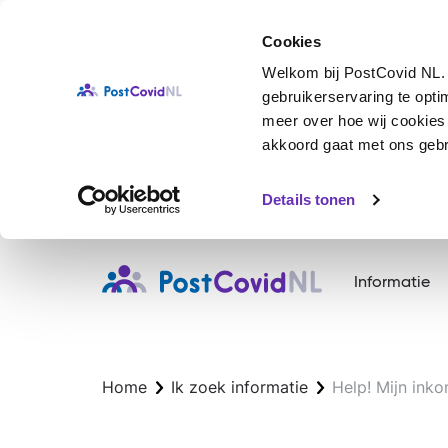
Cookies
Welkom bij PostCovid NL. 
gebruikerservaring te opt
meer over hoe wij cookies g
akkoord gaat met ons gebru
Details tonen
Overslaan
en
Informatie
naar
de
inhoud
gaan
Home
Ik zoek informatie
Help! Mijn ink