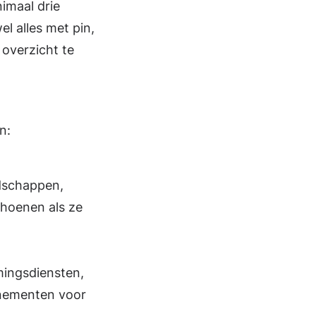
imaal drie
l alles met pin,
overzicht te
n:
odschappen,
choenen als ze
amingsdiensten,
nnementen voor