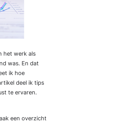
n het werk als
end was. En dat
eet ik hoe
rtikel deel ik tips
st te ervaren.
 Maak een overzicht