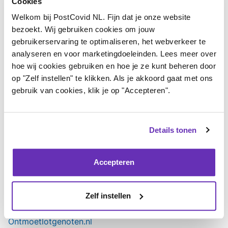
De twee hebben regelmatig contact via WhatsApp:
Cookies
soms dagelijks, nu meestal wekelijks. Afspreken is er
Welkom bij PostCovid NL. Fijn dat je onze website
bezoekt. Wij gebruiken cookies om jouw
door hun wisselende gezondheid nog niet van
gebruikerservaring te optimaliseren, het webverkeer te
gekomen, maar dat komt volgens Richard vanzelf.
analyseren en voor marketingdoeleinden. Lees meer over
hoe wij cookies gebruiken en hoe je ze kunt beheren door
Het maatjescontact betekent veel voor hem: “Ik
op "Zelf instellen" te klikken. Als je akkoord gaat met ons
voelde me vaak geïsoleerd, maar nu weet ik: ik ben
gebruik van cookies, klik je op "Accepteren".
niet alleen, ik stel me niet aan. De herkenning geeft me
zoveel rust. Ik ben echt heel blij met Jacco.”
Details tonen
Richard hoopt dat anderen de stap ook durven zetten:
Accepteren
“Schaam je niet voor je ziek zijn. Je hoeft het niet alleen
te ondergaan.”
Zelf instellen
Wil jij op zoek naar een maatje? Meld je dan aan op
Ontmoetlotgenoten.nl