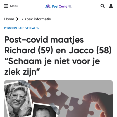
Overslaan
Longfonds homepage
Zoeken
Menu
en
Inlo
naar
Home
Ik zoek informatie
de
inhoud
PERSOONLIJKE VERHALEN
gaan
Post-covid maatjes
Richard (59) en Jacco (58)
“Schaam je niet voor je
ziek zijn”