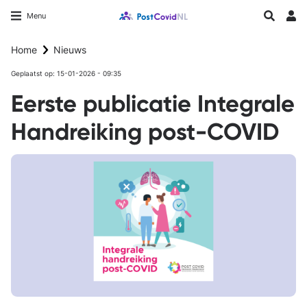
Overslaan
Longfonds homepage
Zoeken
Menu
en
Inlo
naar
Home
Nieuws
de
inhoud
Geplaatst op: 15-01-2026 - 09:35
gaan
Eerste publicatie Integrale
Handreiking post-COVID