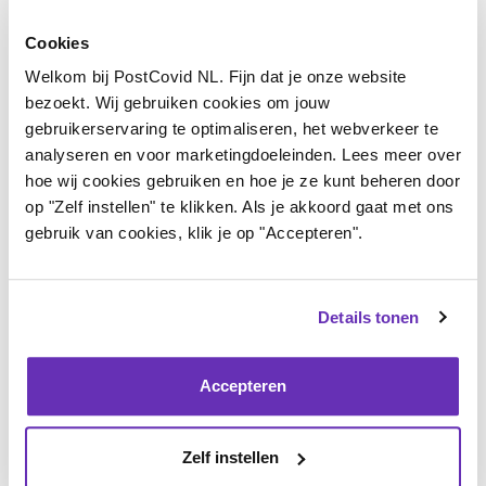
werkgroep deelt de eerste hoofdstukken nu om te
laten zien waaraan wordt gewerkt én om lezers en
Cookies
organisaties de mogelijkheid te bieden om feedback
Welkom bij PostCovid NL. Fijn dat je onze website
bezoekt. Wij gebruiken cookies om jouw
te geven. Het is dus een ‘levend document’. Binnen de
gebruikerservaring te optimaliseren, het webverkeer te
looptijd van het ZonMw post-COVID programma
analyseren en voor marketingdoeleinden. Lees meer over
wordt de handreiking halfjaarlijks aangepast en
hoe wij cookies gebruiken en hoe je ze kunt beheren door
op "Zelf instellen" te klikken. Als je akkoord gaat met ons
aangevuld.
gebruik van cookies, klik je op "Accepteren".
Deze eerste versie van de handreiking is zorgvuldig
tot stand gekomen, in samenwerking met een brede
Details tonen
groep partners en ervaringsdeskundigen. Het
document laat een gedeelde ambitie zien om te
Accepteren
komen tot toegankelijke en effectieve
interdisciplinaire zorg.
Zelf instellen