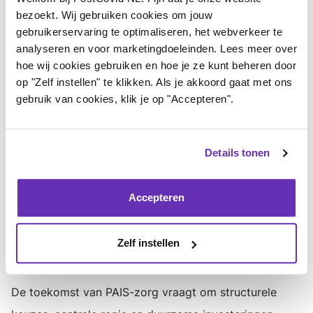
- regionale zorgnetwerken met gespecialiseerde
bezoekt. Wij gebruiken cookies om jouw
kennis;
gebruikerservaring te optimaliseren, het webverkeer te
- betere scholing van zorgverleners;
analyseren en voor marketingdoeleinden. Lees meer over
hoe wij cookies gebruiken en hoe je ze kunt beheren door
- meer kennis en expertise over PAIS bij UWV,
op "Zelf instellen" te klikken. Als je akkoord gaat met ons
gemeenten en andere instanties;
gebruik van cookies, klik je op "Accepteren".
- actieve betrokkenheid van patiëntenorganisaties bij
beleid en richtlijnen.
Details tonen
Ook waarschuwen we voor de risico’s van onveilige
behandelingen waarbij onvoldoende rekening wordt
Accepteren
gehouden met PEM en individuele belastbaarheid. Dat
kan leiden tot ernstige verslechtering en blijvende
Zelf instellen
schade.
De toekomst van PAIS-zorg vraagt om structurele