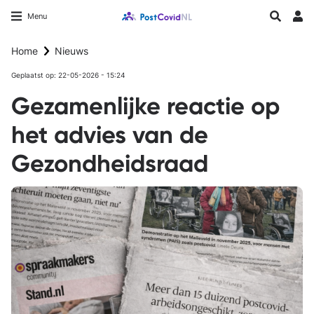
Overslaan
Longfonds homepage
Zoeken
Menu
en
Inlo
naar
Home
Nieuws
de
inhoud
Geplaatst op: 22-05-2026 - 15:24
gaan
Gezamenlijke reactie op
het advies van de
Gezondheidsraad