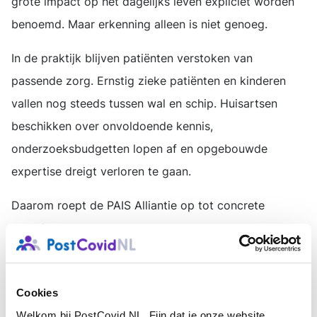
grote impact op het dagelijks leven expliciet worden
benoemd. Maar erkenning alleen is niet genoeg.
In de praktijk blijven patiënten verstoken van
passende zorg. Ernstig zieke patiënten en kinderen
vallen nog steeds tussen wal en schip. Huisartsen
beschikken over onvoldoende kennis,
onderzoeksbudgetten lopen af en opgebouwde
expertise dreigt verloren te gaan.
Daarom roept de PAIS Alliantie op tot concrete
vervolgstappen:
- structurele financiering van biomedisch onderzoek;
- behoud en verbreding van de huidige
Cookies
expertisecentra naar PAIS-expertisecentra;
Welkom bij PostCovid NL. Fijn dat je onze website