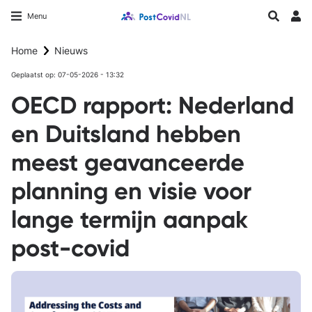
Overslaan
Longfonds homepage
Zoeken
Menu
en
Inlo
naar
Home
Nieuws
de
inhoud
Geplaatst op: 07-05-2026 - 13:32
gaan
OECD rapport: Nederland
en Duitsland hebben
meest geavanceerde
planning en visie voor
lange termijn aanpak
post-covid