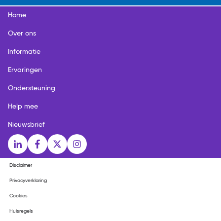
Home
Over ons
Informatie
Ervaringen
Ondersteuning
Help mee
Nieuwsbrief
Social media links
LinkedIn
Facebook
X
Instagram
Disclaimer
Privacyverklaring
Cookies
Huisregels