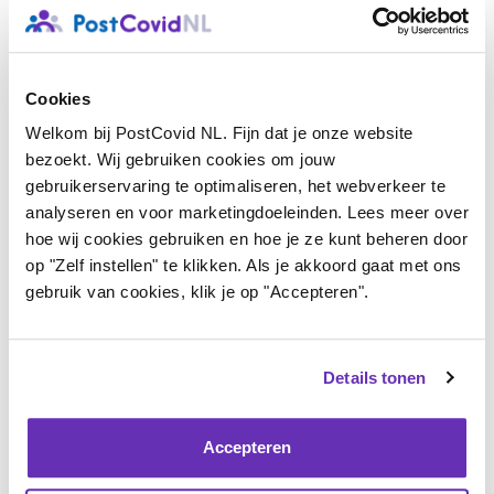
expertisecentra van de Universitair Medische Centra.
PCNN werkt aan een
integrale handreiking post-covid
voor zorgprofessionals. Deze handreiking geeft
Cookies
inhoudelijke handvatten aan zorgverleners om
Welkom bij PostCovid NL. Fijn dat je onze website
bezoekt. Wij gebruiken cookies om jouw
behandelingen te starten en ter bevordering van
gebruikerservaring te optimaliseren, het webverkeer te
samenwerking tussen zorgverleners. Deze beide
analyseren en voor marketingdoeleinden. Lees meer over
ontwikkelingen vormen de basis voor het toekomstige
hoe wij cookies gebruiken en hoe je ze kunt beheren door
op "Zelf instellen" te klikken. Als je akkoord gaat met ons
zorgpad voor post-covid patiënten.
gebruik van cookies, klik je op "Accepteren".
Toekomst
De constatering van de OECD is positief, maar we zijn
Details tonen
er nog niet. Uit het rapport blijkt dat in Nederland de
implementatie en toegankelijkheid van post-covid
Accepteren
zorg een uitdaging blijft. Er is nog veel werk te