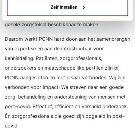
verzetten om zorg en onderzoek verder te
Zelf instellen
ontwikkelen én om post-covid kennis binnen het
gehele zorgstelsel beschikbaar te maken.
Daarom werkt PCNN hard door aan het samenbrengen
van expertise en aan de infrastructuur voor
kennisdeling. Patiënten, zorgprofessionals,
onderzoekers en maatschappelijke partijen zijn bij
PCNN aangesloten en met elkaar verbonden. Wij zijn
verbonden voor impact: We streven naar een goede
zorg, behandeling en ondersteuning van mensen met
post-covid. Effectief, efficiënt en versneld onderzoek.
Én zorgprofessionals die goed zijn opgeleid in post-
covid.