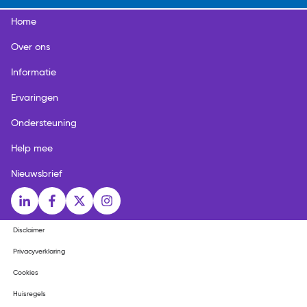
Home
Over ons
Informatie
Ervaringen
Ondersteuning
Help mee
Nieuwsbrief
Social media links
LinkedIn
Facebook
X
Instagram
Disclaimer
Privacyverklaring
Cookies
Huisregels