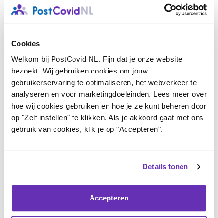
persoon weigerde het UWV een herbeoordeling van
een bestaande Wajong-uitkering.
Bij de Wajong-respondenten overheersen negatieve
Cookies
ervaringen. Driekwart van de respondenten vond dat
Welkom bij PostCovid NL. Fijn dat je onze website
de belastbaarheid ‘veel te hoog´ of ´te hoog´ werd
bezoekt. Wij gebruiken cookies om jouw
gebruikerservaring te optimaliseren, het webverkeer te
beoordeeld, en 85% was van mening dat de
analyseren en voor marketingdoeleinden. Lees meer over
beoordelaar ´heel weinig’ of ‘weinig’ bekend was met
hoe wij cookies gebruiken en hoe je ze kunt beheren door
post-covid.
op "Zelf instellen" te klikken. Als je akkoord gaat met ons
gebruik van cookies, klik je op "Accepteren".
WMO: Verschillende ervaringen per
gemeente
Details tonen
De 356 mensen die een WMO-aanvraag deden, deden
het vaakst een aanvraag voor huishoudelijke hulp
Accepteren
(76%) en een vervoersvoorziening (31%)