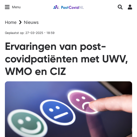
Overslaan
Longfonds homepage
Zoeken
Menu
en
Inlo
naar
Home
Nieuws
de
inhoud
Geplaatst op: 27-03-2025 - 18:59
gaan
Ervaringen van post-
covidpatiënten met UWV,
WMO en CIZ