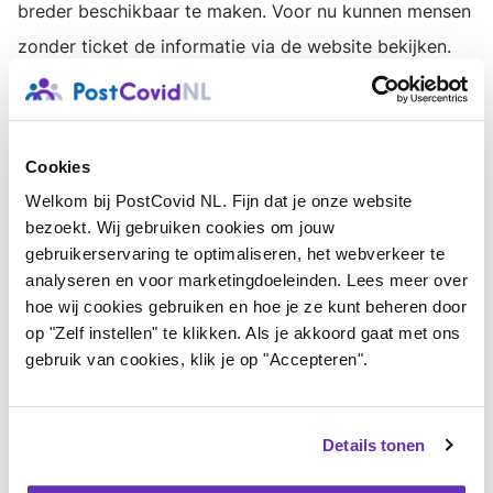
breder beschikbaar te maken. Voor nu kunnen mensen
zonder ticket de informatie via de website bekijken.
Een complete samenvatting van alle sprekers en
stands vind je hier:
Cookies
Samenvatting van de Long Covid
Welkom bij PostCovid NL. Fijn dat je onze website
Patiëntendag 2025
bezoekt. Wij gebruiken cookies om jouw
gebruikerservaring te optimaliseren, het webverkeer te
analyseren en voor marketingdoeleinden. Lees meer over
Bij de stand van PostCovid NL konden patiënten
hoe wij cookies gebruiken en hoe je ze kunt beheren door
terecht met vragen en kregen zij een tasje met oa een
op "Zelf instellen" te klikken. Als je akkoord gaat met ons
kaartje naar een
ebook
met ervaringsverhalen en tips
gebruik van cookies, klik je op "Accepteren".
& tricks artikelen.
Details tonen