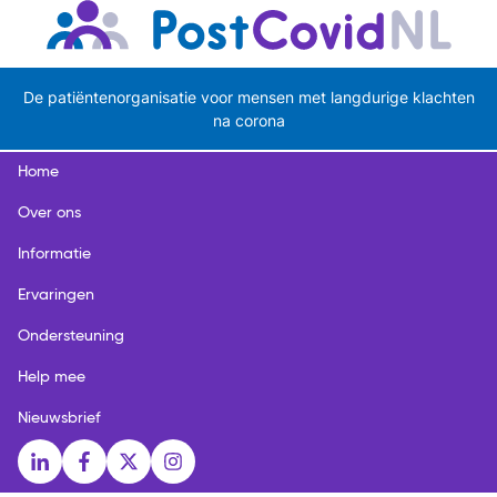
De patiëntenorganisatie voor mensen met langdurige klachten
na corona
Home
Over ons
Informatie
Ervaringen
Ondersteuning
Help mee
Nieuwsbrief
Social media links
LinkedIn
Facebook
X
Instagram