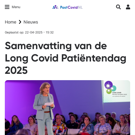
Overslaan
Longfonds homepage
Zoeken
Menu
en
Inlo
naar
Home
Nieuws
de
inhoud
Geplaatst op: 22-04-2025 - 15:32
gaan
Samenvatting van de
Long Covid Patiëntendag
2025