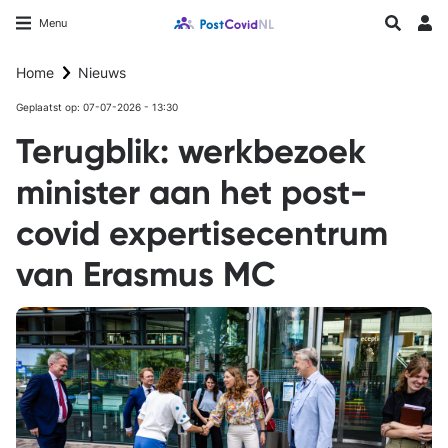
Overslaan
Longfonds homepage
Zoeken
Menu
en
Inlo
naar
Home
Nieuws
de
inhoud
Geplaatst op: 07-07-2026 - 13:30
gaan
Terugblik: werkbezoek
minister aan het post-
covid expertisecentrum
van Erasmus MC