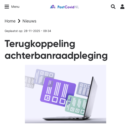
Overslaan
Longfonds homepage
Zoeken
Menu
en
Inlo
naar
Home
Nieuws
de
inhoud
Geplaatst op: 28-11-2025 - 09:34
gaan
Terugkoppeling
achterbanraadpleging