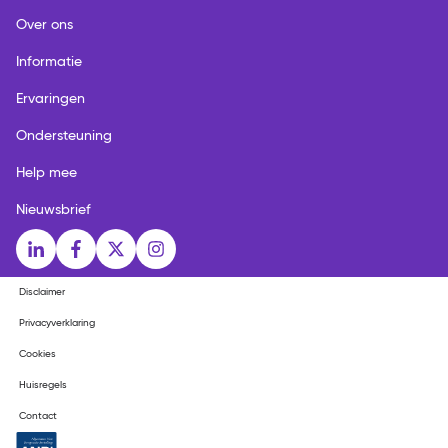
Over ons
Informatie
Ervaringen
Ondersteuning
Help mee
Nieuwsbrief
Social media links
LinkedIn
Facebook
X
Instagram
Disclaimer
Privacyverklaring
Cookies
Huisregels
Contact