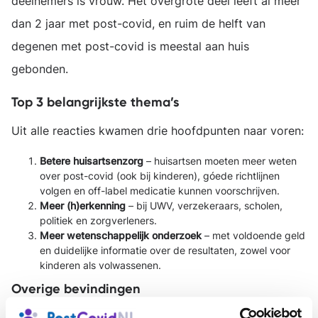
deelnemers is vrouw. Het overgrote deel leeft al meer
dan 2 jaar met post-covid, en ruim de helft van
degenen met post-covid is meestal aan huis
gebonden.
Top 3 belangrijkste thema’s
Uit alle reacties kwamen drie hoofdpunten naar voren:
Betere huisartsenzorg
– huisartsen moeten meer weten
over post-covid (ook bij kinderen), góede richtlijnen
volgen en off-label medicatie kunnen voorschrijven.
Meer (h)erkenning
– bij UWV, verzekeraars, scholen,
politiek en zorgverleners.
Meer wetenschappelijk onderzoek
– met voldoende geld
en duidelijke informatie over de resultaten, zowel voor
kinderen als volwassenen.
Overige bevindingen
Daarnaast gaven jullie nog andere belangrijke punten