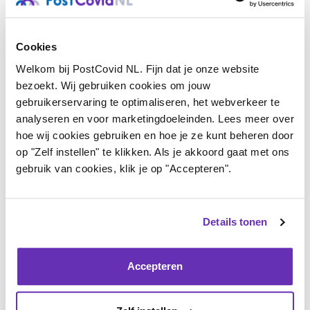
aan. Jullie vinden dat álle zorgverleners (zoals
medisch specialisten, fysiotherapeuten,
Cookies
ergotherapeuten, psychologen en arbeids- en
Welkom bij PostCovid NL. Fijn dat je onze website
bezoekt. Wij gebruiken cookies om jouw
verzekeringsprofessionals en schoolartsen) beter op
gebruikerservaring te optimaliseren, het webverkeer te
de hoogte moeten zijn van post-covid. Ook moet er
analyseren en voor marketingdoeleinden. Lees meer over
betere vergoeding komen voor behandelingen,
hoe wij cookies gebruiken en hoe je ze kunt beheren door
op "Zelf instellen" te klikken. Als je akkoord gaat met ons
hulpmiddelen en ondersteuning. Bij werk en inkomen is
gebruik van cookies, klik je op "Accepteren".
meer kennis en begrip nodig bij UWV en werkgevers.
Mantelzorgers en naasten hebben behoefte aan meer
steun en zorgverlof. Voor kinderen en jongeren gaat
Details tonen
het om maatwerk op school en studie, met
bijvoorbeeld online lessen, rustplekken en goede
Accepteren
ventilatie.