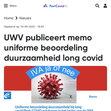
Overslaan
Longfonds homepage
Zoeken
Menu
en
Inlo
naar
Home
Nieuws
de
inhoud
Geplaatst op: 16-09-2025 - 16:50
gaan
UWV publiceert memo
uniforme beoordeling
duurzaamheid long covid