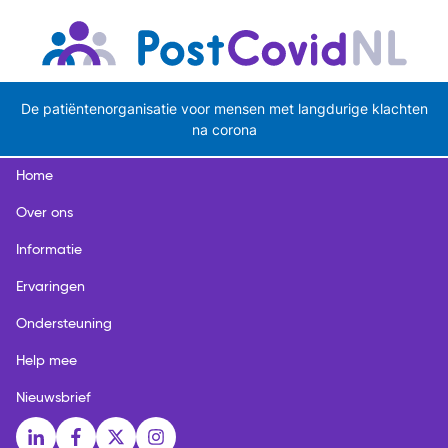
De patiëntenorganisatie voor mensen met langdurige klachten
na corona
Home
Over ons
Informatie
Ervaringen
Ondersteuning
Help mee
Nieuwsbrief
Social media links
LinkedIn
Facebook
X
Instagram