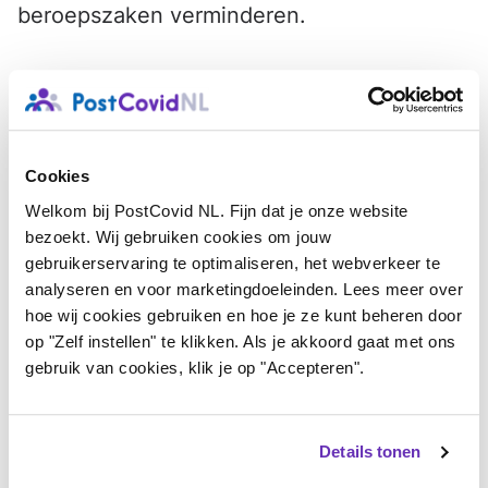
beroepszaken verminderen.
De memo is inmiddels binnen UWV breed verspreid en
nu voor iedereen beschikbaar. Zo kunnen dezelfde
uitgangspunten worden gehanteerd in zaken waar dit
Cookies
speelt en het allerbelangrijkste: weten WIA-cliënten
Welkom bij PostCovid NL. Fijn dat je onze website
waar ze aan toe zijn. Let op, het is een lastig leesbare
bezoekt. Wij gebruiken cookies om jouw
tekst bedoeld voor professionals.
gebruikerservaring te optimaliseren, het webverkeer te
analyseren en voor marketingdoeleinden. Lees meer over
hoe wij cookies gebruiken en hoe je ze kunt beheren door
Lees de memo
hier
.
op "Zelf instellen" te klikken. Als je akkoord gaat met ons
gebruik van cookies, klik je op "Accepteren".
Naar nieuwsoverzicht
Details tonen