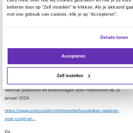
Login
of
registreer
om te reageren
beheren door op "Zelf instellen" te klikken. Als je akkoord gaa
met ons gebruik van cookies, klik je op "Accepteren".
Els
3 jaren geleden
Webinar intimiteit en seksualiteit door MantelzorgNL op 16 mei
Details tonen
2023 van van 20.00 – 21.00 uur via Zoom.
Accepteren
Sprekers: Wieke Hengeveld | MantelzorgNL en Henk Elzevier |
Sick & Sex
Zelf instellen
https://www.mantelzorg.nl/webinar-seksualiteit-en-intimiteit
Webinar postcovid en levensvragen door Postcovidnl op 25
januari 2024.
https://www.postcovidnl.nl/informatie/terugkijken-webinar-
post-covid-en…
Els