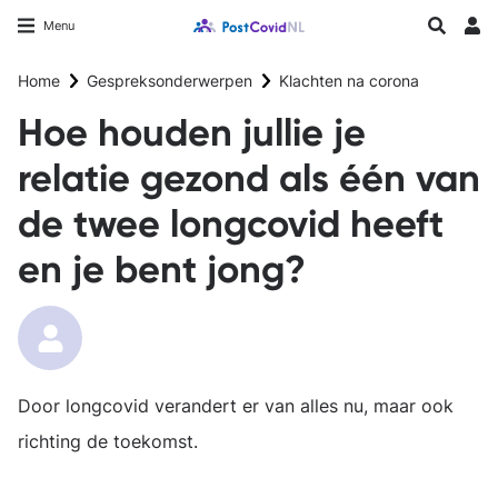
Overslaan
Longfonds homepage
Zoeken
Menu
en
Inlo
naar
Home
Gespreksonderwerpen
Klachten na corona
de
inhoud
Hoe houden jullie je
gaan
relatie gezond als één van
de twee longcovid heeft
en je bent jong?
Door longcovid verandert er van alles nu, maar ook
richting de toekomst.