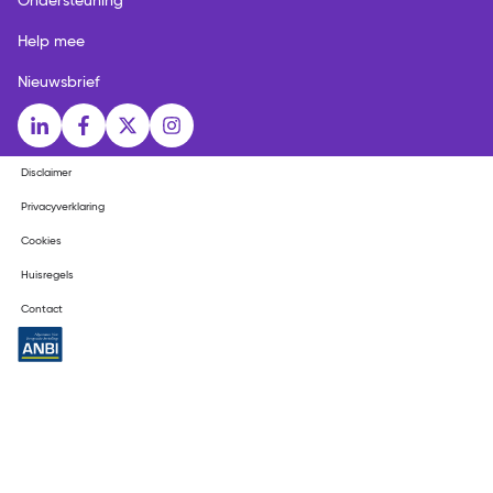
Ondersteuning
Help mee
Nieuwsbrief
Social media links
LinkedIn
Facebook
X
Instagram
Disclaimer
Privacyverklaring
Cookies
Huisregels
Contact
ANBI