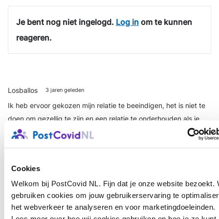
Je bent nog niet ingelogd.
Log in
om te kunnen
reageren.
Losballos
3 jaren geleden
Ik heb ervoor gekozen mijn relatie te beeindigen, het is niet te
doen om gezellig te zijn en een relatie te onderhouden als je
24/7 brain-fog hebt en overgevoelig bent voor prikkelingen.
Daarnaast wil ik zolang ik mij zo voel geen kinderen, dus
richting mijn partner is dat ook een uitzichtloze situatie.
Cookies
Welkom bij PostCovid NL. Fijn dat je onze website bezoekt. 
Ik ga ook niet op zoek naar een nieuwe partner zolang ik niet
gebruiken cookies om jouw gebruikerservaring te optimaliser
gezond ben, het heeft gewoon geen nut.
het webverkeer te analyseren en voor marketingdoeleinden.
Lees meer over hoe wij cookies gebruiken en hoe je ze kunt