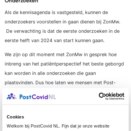
Onderzoeken
Als de kennisagenda is vastgesteld, kunnen de
onderzoekers voorstellen in gaan dienen bij ZonMw.
De verwachting is dat de eerste onderzoeken in de
eerste helft van 2024 van start kunnen gaan.
We zijn op dit moment met ZonMw in gesprek hoe
inbreng van het patiëntperspectief het beste geborgd
kan worden in alle onderzoeken die gaan
plaatsvinden. Dus hoe laten we mensen met Post-
Covid het beste meedenken bij de beoordeling, de
opzet en uitvoering van al die wetenschappelijke
onderzoeken? Dat is een andere rol als die van
Cookies
deelnemer/proefpersoon maar net zo noodzakelijk.
Welkom bij PostCovid NL. Fijn dat je onze website
Onze ervaringsdeskundigen zijn en worden gevraagd