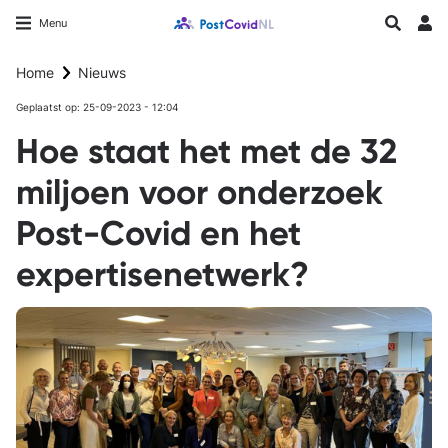
Overslaan
Longfonds homepage
Zoeken
Menu
en
Inlo
naar
Home
Nieuws
de
inhoud
Geplaatst op: 25-09-2023 - 12:04
gaan
Hoe staat het met de 32
miljoen voor onderzoek
Post-Covid en het
expertisenetwerk?