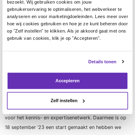
bezoekt. Wij gebruiken cookies om jouw
deze rol te vervullen. Over hoe dit gaat, zullen we later
gebruikerservaring te optimaliseren, het webverkeer te
analyseren en voor marketingdoeleinden. Lees meer over
meer over vertellen.
hoe wij cookies gebruiken en hoe je ze kunt beheren door
Opzetten van een kennis- en
op "Zelf instellen" te klikken. Als je akkoord gaat met ons
gebruik van cookies, klik je op "Accepteren".
expertisenetwerk
Een expertisenetwerk is nodig zodat onderzoekers,
Details tonen
zorgprofessionals en patiëntenorganisaties beter
kunnen samenwerken en kennis makkelijker kunnen
Accepteren
delen. We willen dat kennis zo spoedig mogelijk ook in
de praktijk kan worden toegepast.
Zelf instellen
PostCovid NL schrijft mee aan inhoudelijke voorstellen
voor het kennis- en expertisenetwerk. Daarmee is op
18 september ‘23 een start gemaakt en hebben we