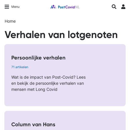
Overslaan
Longfonds homepage
Zoeken
Menu
en
Inlo
naar
Home
de
inhoud
Verhalen van lotgenoten
gaan
Persoonlijke verhalen
71 artikelen
Wat is de impact van Post-Covid? Lees
en bekijk de persoonlijke verhalen van
mensen met Long Covid
Column van Hans