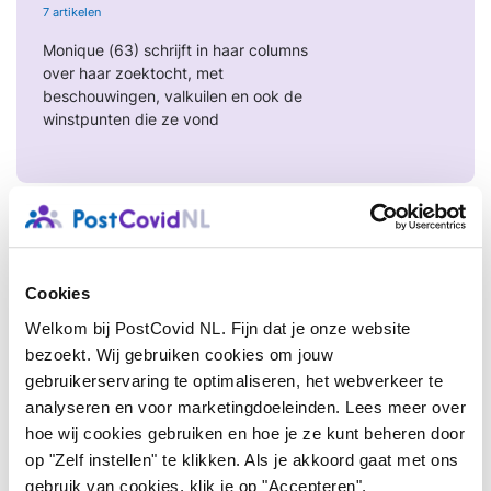
7 artikelen
Monique (63) schrijft in haar columns
over haar zoektocht, met
beschouwingen, valkuilen en ook de
winstpunten die ze vond
Column van Karien
8 artikelen
Cookies
Elke maand neemt Karien ons verder
Welkom bij PostCovid NL. Fijn dat je onze website
mee in haar leven met Long Covid
bezoekt. Wij gebruiken cookies om jouw
gebruikerservaring te optimaliseren, het webverkeer te
analyseren en voor marketingdoeleinden. Lees meer over
hoe wij cookies gebruiken en hoe je ze kunt beheren door
op "Zelf instellen" te klikken. Als je akkoord gaat met ons
gebruik van cookies, klik je op "Accepteren".
Column van Robbert