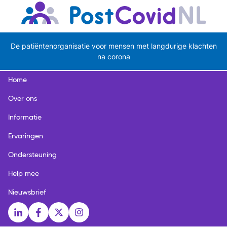
De patiëntenorganisatie voor mensen met langdurige klachten
na corona
Home
Over ons
Informatie
Ervaringen
Ondersteuning
Help mee
Nieuwsbrief
Social media links
LinkedIn
Facebook
X
Instagram