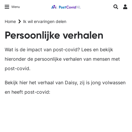
Overslaan
Longfonds homepage
Zoeken
Menu
en
Inlo
naar
Home
Ik wil ervaringen delen
de
inhoud
Persoonlijke verhalen
gaan
Wat is de impact van post-covid? Lees en bekijk
hieronder de persoonlijke verhalen van mensen met
post-covid.
Bekijk hier het verhaal van Daisy, zij is jong volwassen
en heeft post-covid:
Externe
video
URL