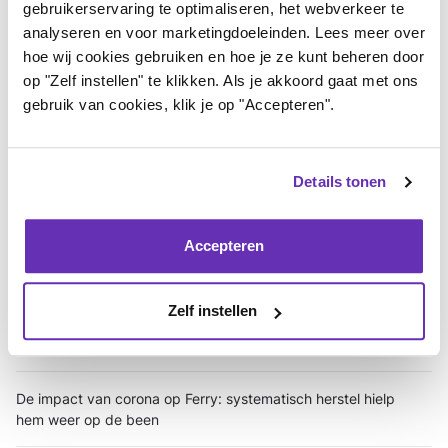
gebruikerservaring te optimaliseren, het webverkeer te
Long Covid eindelijk herkend en erkend wordt'
analyseren en voor marketingdoeleinden. Lees meer over
hoe wij cookies gebruiken en hoe je ze kunt beheren door
Gezichten achter Long Covid
op "Zelf instellen" te klikken. Als je akkoord gaat met ons
gebruik van cookies, klik je op "Accepteren".
De impact van corona op Joyce: al een jaar haar reuk en
smaak kwijt
Details tonen
De impact van corona op Kim: facebookgroep voor
erkenning en herkenning
Accepteren
De impact van corona op Sanne: hersteld na half jaar
klachten
Zelf instellen
De impact van corona op Elly: al een jaar intens moe
De impact van corona op Ferry: systematisch herstel hielp
hem weer op de been