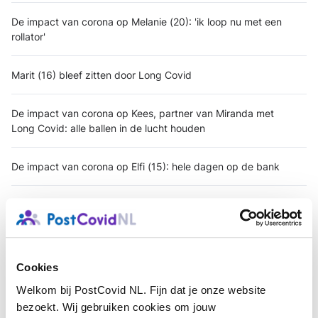
De impact van corona op Melanie (20): 'ik loop nu met een
rollator'
Marit (16) bleef zitten door Long Covid
De impact van corona op Kees, partner van Miranda met
Long Covid: alle ballen in de lucht houden
De impact van corona op Elfi (15): hele dagen op de bank
De impact van corona op Fenne (23): van gezond naar
vier zorgverleners
De impact van corona op Sjoukje – projectmanager van
Cookies
haar herstel
Welkom bij PostCovid NL. Fijn dat je onze website
bezoekt. Wij gebruiken cookies om jouw
De impact van corona op Marjan: 'het is van belang dat