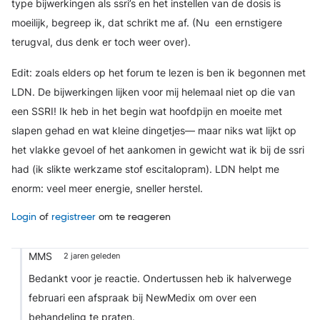
type bijwerkingen als ssri’s en het instellen van de dosis is
moeilijk, begreep ik, dat schrikt me af. (Nu een ernstigere
terugval, dus denk er toch weer over).
Edit: zoals elders op het forum te lezen is ben ik begonnen met
LDN. De bijwerkingen lijken voor mij helemaal niet op die van
een SSRI! Ik heb in het begin wat hoofdpijn en moeite met
slapen gehad en wat kleine dingetjes— maar niks wat lijkt op
het vlakke gevoel of het aankomen in gewicht wat ik bij de ssri
had (ik slikte werkzame stof escitalopram). LDN helpt me
enorm: veel meer energie, sneller herstel.
Login
of
registreer
om te reageren
MMS
2 jaren geleden
Bedankt voor je reactie. Ondertussen heb ik halverwege
februari een afspraak bij NewMedix om over een
behandeling te praten.