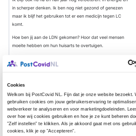
in scherper denken. Ik ben nog niet gezond of genezen
maar ik blijf het gebruiken tot er een medicijn tegen LC
komt.
Hoe ben jij aan de LDN gekomen? Hoor dat veel mensen
moeite hebben om hun huisarts te overtuigen.
Login
of
registreer
om te reageren
HansThomas
2 jaren geleden
Cookies
Dank aan ECB voor alle informatie die hij al deelde!
Welkom bij PostCovid NL. Fijn dat je onze website bezoekt. 
gebruiken cookies om jouw gebruikerservaring te optimaliser
Mijn ervaring met LDN:
webverkeer te analyseren en voor marketingdoeleinden. Le
over hoe wij cookies gebruiken en hoe je ze kunt beheren do
- Een kleine drie maanden geleden ben ik begonnen met LDN
"Zelf instellen" te klikken. Als je akkoord gaat met ons gebru
(naast al langer een ssri en antihistaminica)
cookies, klik je op "Accepteren".