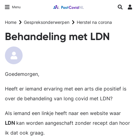
Overslaan
Longfonds homepage
Zoeken
Menu
en
Inlo
naar
Home
Gespreksonderwerpen
Herstel na corona
de
inhoud
Behandeling met LDN
gaan
Goedemorgen,
Heeft er iemand ervaring met een arts die positief is
over de behandeling van long covid met LDN?
Als iemand een linkje heeft naar een website waar
LDN
kan worden aangeschaft zonder recept dan hoor
ik dat ook graag.