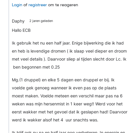
Login
of
registreer
om te reageren
Daphy
2 jaren geleden
Hallo ECB
Ik gebruik het nu een half jaar. Enige bijwerking die ik had
en heb is levendige dromen ( ik slaap veel dieper en droom
met veel details ). Daarvoor sliep al tijden slecht door Lc. Ik
ben begonnen met 0.25
Mg.(1 druppel) en elke 5 dagen een druppel er bij. Ik
voelde gek genoeg wanneer ik even pas op de plaats
moest maken. Voelde meteen een verschil maar pas na 6
weken was mijn hersenmist in 1 keer weg!! Werd voor het
eerst wakker met het gevoel dat ik geslapen had! Daarvoor
werd ik wakker alsof het 4 uur snachts was.
Ik blijf ook nu na en half jaar nog verbeteren. In energie en