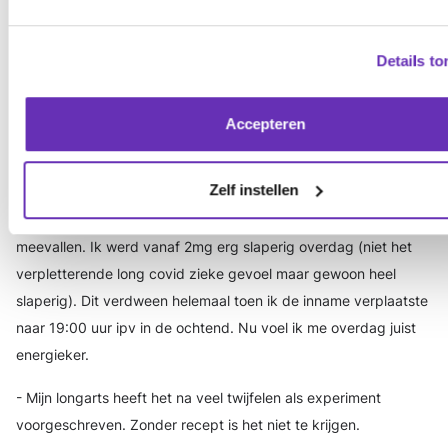
- Het heeft een duidelijk positief effect: ik kan prikkels wat
makkelijker verwerken, ik kan wat langer staan (10min ipv 3
Details t
min). Ik heb minder extreme rust nodig tijdens de dag (kan
meer lezen, muziek luisteren, af en toe een gesprek voeren
etc). Veel minder last van de astma klachten die ik tegelijk met
Accepteren
long-covid ontwikkelde. Ik slaap veel beter en heb minder
bizarre dromen.
Zelf instellen
- Ten opzichte van de ssri vond ik de bijwerkingen erg
meevallen. Ik werd vanaf 2mg erg slaperig overdag (niet het
verpletterende long covid zieke gevoel maar gewoon heel
slaperig). Dit verdween helemaal toen ik de inname verplaatste
naar 19:00 uur ipv in de ochtend. Nu voel ik me overdag juist
energieker.
- Mijn longarts heeft het na veel twijfelen als experiment
voorgeschreven. Zonder recept is het niet te krijgen.